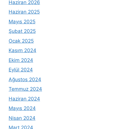
Haziran 2026
Haziran 2025
Mayıs 2025
Şubat 2025
Ocak 2025
Kasım 2024
Ekim 2024
Eylül 2024
Ağustos 2024
Temmuz 2024
Haziran 2024
Mayıs 2024
Nisan 2024
Mart 2024