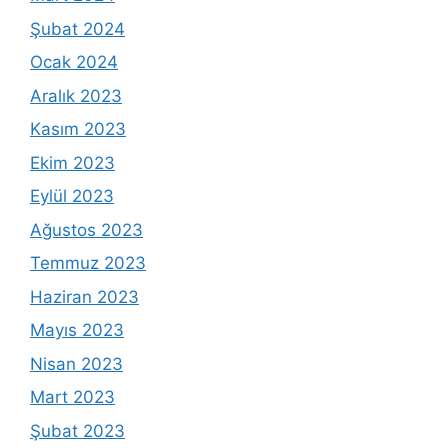
Şubat 2024
Ocak 2024
Aralık 2023
Kasım 2023
Ekim 2023
Eylül 2023
Ağustos 2023
Temmuz 2023
Haziran 2023
Mayıs 2023
Nisan 2023
Mart 2023
Şubat 2023