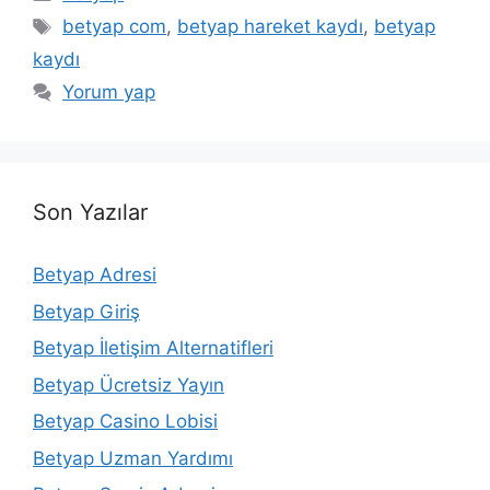
Etiketler
betyap com
,
betyap hareket kaydı
,
betyap
kaydı
Yorum yap
Son Yazılar
Betyap Adresi
Betyap Giriş
Betyap İletişim Alternatifleri
Betyap Ücretsiz Yayın
Betyap Casino Lobisi
Betyap Uzman Yardımı