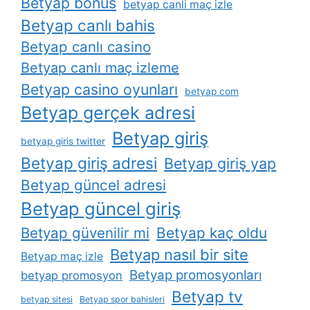
Betyap bonus
betyap canli maç izle
Betyap canlı bahis
Betyap canlı casino
Betyap canlı maç izleme
Betyap casino oyunları
betyap com
Betyap gerçek adresi
Betyap giriş
betyap giris twitter
Betyap giriş adresi
Betyap giriş yap
Betyap güncel adresi
Betyap güncel giriş
Betyap güvenilir mi
Betyap kaç oldu
Betyap nasıl bir site
Betyap maç izle
Betyap promosyonları
betyap promosyon
Betyap tv
betyap sitesi
Betyap spor bahisleri