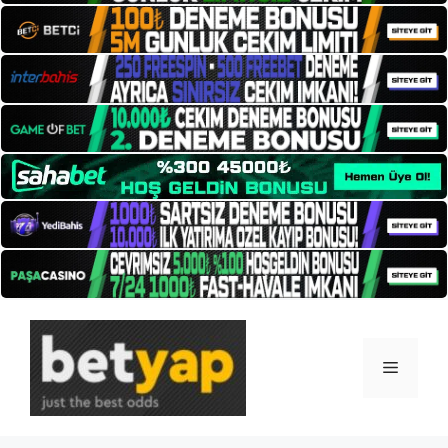
İçeriğe
atla
Menü