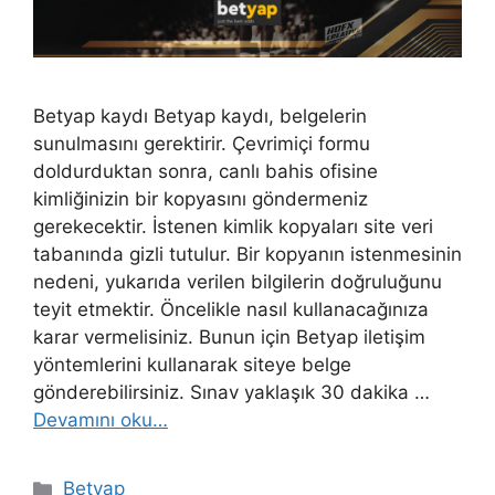
Betyap kaydı Betyap kaydı, belgelerin
sunulmasını gerektirir. Çevrimiçi formu
doldurduktan sonra, canlı bahis ofisine
kimliğinizin bir kopyasını göndermeniz
gerekecektir. İstenen kimlik kopyaları site veri
tabanında gizli tutulur. Bir kopyanın istenmesinin
nedeni, yukarıda verilen bilgilerin doğruluğunu
teyit etmektir. Öncelikle nasıl kullanacağınıza
karar vermelisiniz. Bunun için Betyap iletişim
yöntemlerini kullanarak siteye belge
gönderebilirsiniz. Sınav yaklaşık 30 dakika …
Devamını oku…
Kategoriler
Betyap