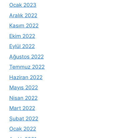
Ocak 2023
Aralık 2022
Kasım 2022
Ekim 2022
Eylül 2022
Ağustos 2022
Temmuz 2022
Haziran 2022
Mayıs 2022
Nisan 2022
Mart 2022
Şubat 2022
Ocak 2022