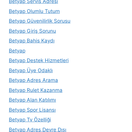
Betyap Servis Adresi
Betyap Olumlu Tutum
Betyap Güvenilirlik Sorusu
Betyap Giriş Sorunu
Betyap Bahis Kaydı
Betyap
Betyap Destek Hizmetleri
Betyap Üye Odaklı
Betyap Adres Arama
Betyap Rulet Kazanma
Betyap Alan Katılımı
Betyap Spor Lisansı
Betyap Tv Özelliği
Betyap Adres Devre Dışı