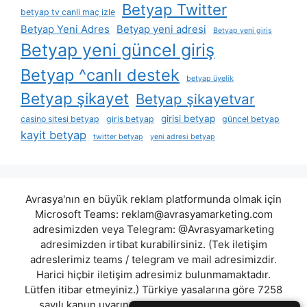
Betyap Twitter
betyap tv canli maç izle
Betyap Yeni Adres
Betyap yeni adresi
Betyap yeni giriş
Betyap yeni güncel giriş
Betyap ^canlı destek
betyap üyelik
Betyap şikayet
Betyap şikayetvar
girisi betyap
casino sitesi betyap
giris betyap
güncel betyap
kayit betyap
twitter betyap
yeni adresi betyap
Avrasya'nın en büyük reklam platformunda olmak için
Microsoft Teams:
reklam@avrasyamarketing.com
adresimizden veya Telegram: @Avrasyamarketing
adresimizden irtibat kurabilirsiniz. (Tek iletişim
adreslerimiz teams / telegram ve mail adresimizdir.
Harici hiçbir iletişim adresimiz bulunmamaktadır.
Lütfen itibar etmeyiniz.) Türkiye yasalarına göre 7258
sayılı kanun uyarınca yasa dışı bahis oynamanın