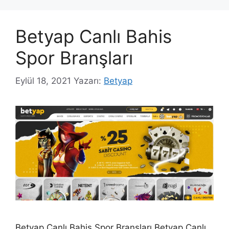
Betyap Canlı Bahis
Spor Branşları
Eylül 18, 2021
Yazarı:
Betyap
Betyap Canlı Bahis Spor Branşları Betyap Canlı