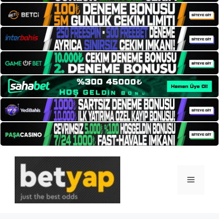
İçeriğe
atla
Menü