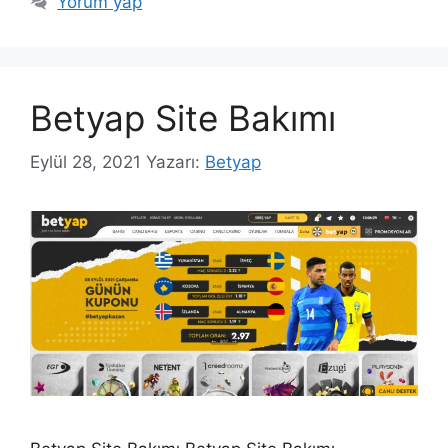
Yorum yap
Betyap Site Bakımı
Eylül 28, 2021
Yazarı:
Betyap