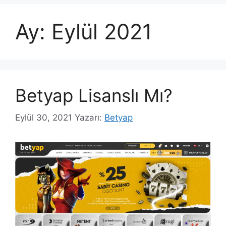
Ay:
Eylül 2021
Betyap Lisanslı Mı?
Eylül 30, 2021
Yazarı:
Betyap