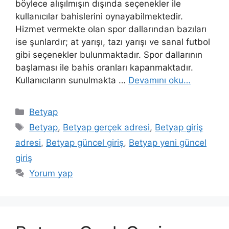
böylece alışılmışın dışında seçenekler ile
kullanıcılar bahislerini oynayabilmektedir.
Hizmet vermekte olan spor dallarından bazıları
ise şunlardır; at yarışı, tazı yarışı ve sanal futbol
gibi seçenekler bulunmaktadır. Spor dallarının
başlaması ile bahis oranları kapanmaktadır.
Kullanıcıların sunulmakta …
Devamını oku…
Kategoriler
Betyap
Etiketler
Betyap
,
Betyap gerçek adresi
,
Betyap giriş
adresi
,
Betyap güncel giriş
,
Betyap yeni güncel
giriş
Yorum yap