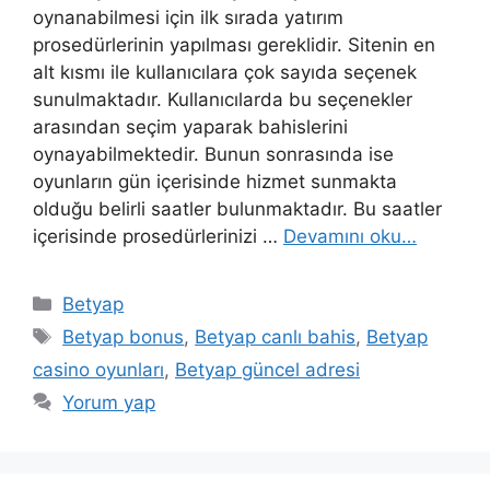
oynanabilmesi için ilk sırada yatırım
prosedürlerinin yapılması gereklidir. Sitenin en
alt kısmı ile kullanıcılara çok sayıda seçenek
sunulmaktadır. Kullanıcılarda bu seçenekler
arasından seçim yaparak bahislerini
oynayabilmektedir. Bunun sonrasında ise
oyunların gün içerisinde hizmet sunmakta
olduğu belirli saatler bulunmaktadır. Bu saatler
içerisinde prosedürlerinizi …
Devamını oku…
Kategoriler
Betyap
Etiketler
Betyap bonus
,
Betyap canlı bahis
,
Betyap
casino oyunları
,
Betyap güncel adresi
Yorum yap