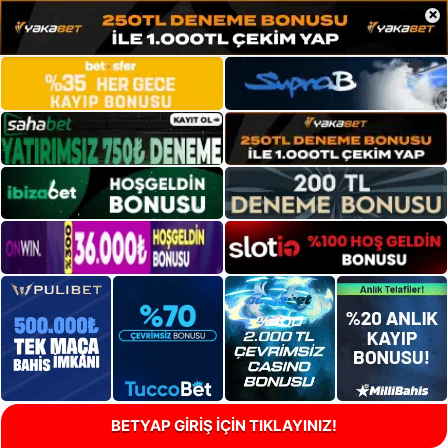
×
BETYAP GİRİŞ İÇİN TIKLAYINIZ!