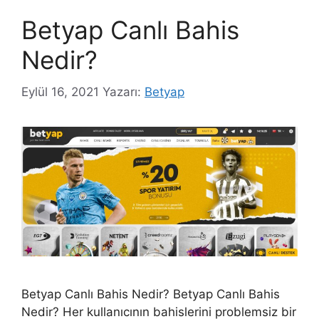
Betyap Canlı Bahis
Nedir?
Eylül 16, 2021
Yazarı:
Betyap
Betyap Canlı Bahis Nedir? Betyap Canlı Bahis
Nedir? Her kullanıcının bahislerini problemsiz bir