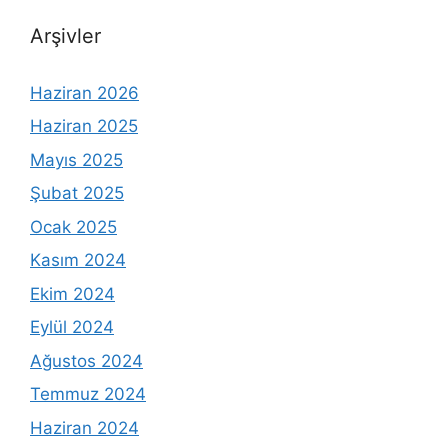
Arşivler
Haziran 2026
Haziran 2025
Mayıs 2025
Şubat 2025
Ocak 2025
Kasım 2024
Ekim 2024
Eylül 2024
Ağustos 2024
Temmuz 2024
Haziran 2024