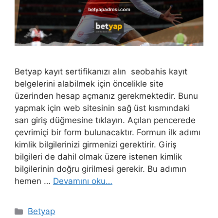
Betyap kayıt sertifikanızı alın seobahis kayıt
belgelerini alabilmek için öncelikle site
üzerinden hesap açmanız gerekmektedir. Bunu
yapmak için web sitesinin sağ üst kısmındaki
sarı giriş düğmesine tıklayın. Açılan pencerede
çevrimiçi bir form bulunacaktır. Formun ilk adımı
kimlik bilgilerinizi girmenizi gerektirir. Giriş
bilgileri de dahil olmak üzere istenen kimlik
bilgilerinin doğru girilmesi gerekir. Bu adımın
hemen …
Devamını oku…
Kategoriler
Betyap