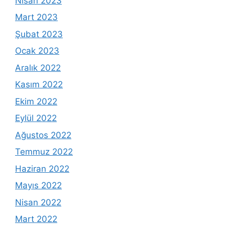
Nisan 2023
Mart 2023
Şubat 2023
Ocak 2023
Aralık 2022
Kasım 2022
Ekim 2022
Eylül 2022
Ağustos 2022
Temmuz 2022
Haziran 2022
Mayıs 2022
Nisan 2022
Mart 2022