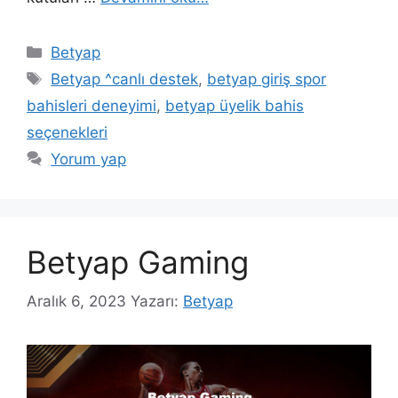
Kategoriler
Betyap
Etiketler
Betyap ^canlı destek
,
betyap giriş spor
bahisleri deneyimi
,
betyap üyelik bahis
seçenekleri
Yorum yap
Betyap Gaming
Aralık 6, 2023
Yazarı:
Betyap