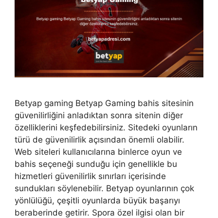
Betyap gaming Betyap Gaming bahis sitesinin
güvenilirliğini anladıktan sonra sitenin diğer
özelliklerini keşfedebilirsiniz. Sitedeki oyunların
türü de güvenilirlik açısından önemli olabilir.
Web siteleri kullanıcılarına binlerce oyun ve
bahis seçeneği sunduğu için genellikle bu
hizmetleri güvenilirlik sınırları içerisinde
sundukları söylenebilir. Betyap oyunlarının çok
yönlülüğü, çeşitli oyunlarda büyük başarıyı
beraberinde getirir. Spora özel ilgisi olan bir