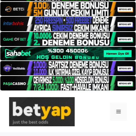
İçeriğe
atla
Menü