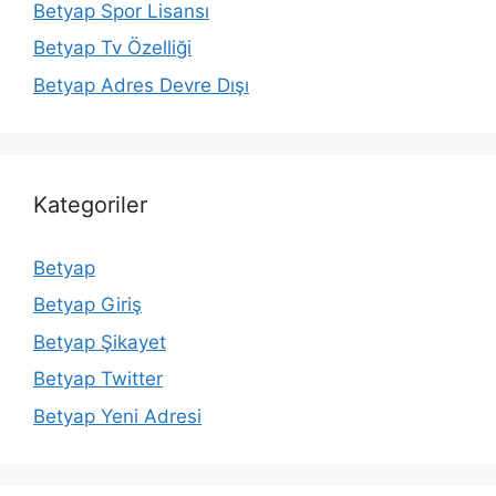
Betyap Spor Lisansı
Betyap Tv Özelliği
Betyap Adres Devre Dışı
Kategoriler
Betyap
Betyap Giriş
Betyap Şikayet
Betyap Twitter
Betyap Yeni Adresi