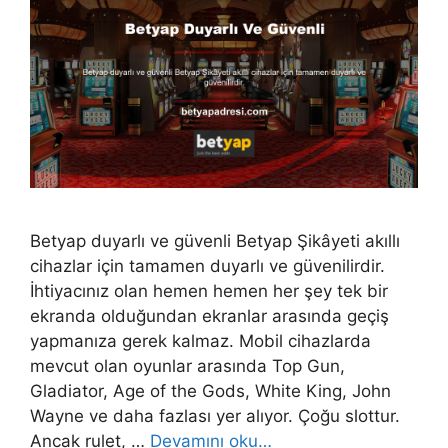
Betyap duyarlı ve güvenli Betyap Şikâyeti akıllı
cihazlar için tamamen duyarlı ve güvenilirdir.
İhtiyacınız olan hemen hemen her şey tek bir
ekranda olduğundan ekranlar arasında geçiş
yapmanıza gerek kalmaz. Mobil cihazlarda
mevcut olan oyunlar arasında Top Gun,
Gladiator, Age of the Gods, White King, John
Wayne ve daha fazlası yer alıyor. Çoğu slottur.
Ancak rulet, …
Devamını oku…