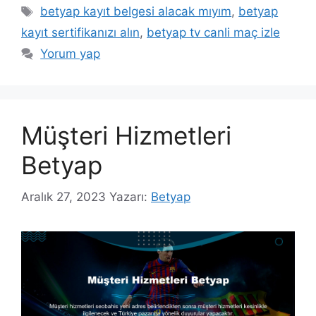
Etiketler
betyap kayıt belgesi alacak mıyım
,
betyap
kayıt sertifikanızı alın
,
betyap tv canli maç izle
Yorum yap
Müşteri Hizmetleri
Betyap
Aralık 27, 2023
Yazarı:
Betyap