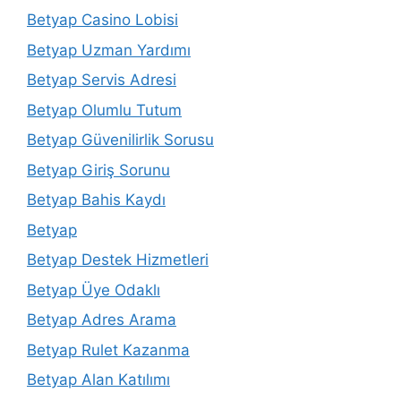
Betyap Casino Lobisi
Betyap Uzman Yardımı
Betyap Servis Adresi
Betyap Olumlu Tutum
Betyap Güvenilirlik Sorusu
Betyap Giriş Sorunu
Betyap Bahis Kaydı
Betyap
Betyap Destek Hizmetleri
Betyap Üye Odaklı
Betyap Adres Arama
Betyap Rulet Kazanma
Betyap Alan Katılımı