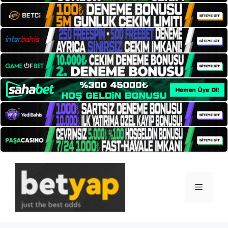
İçeriğe
atla
Menü