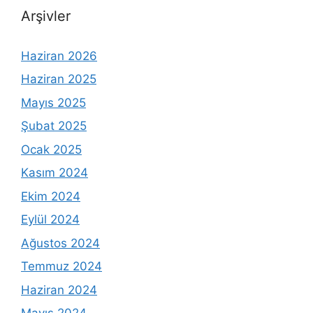
Arşivler
Haziran 2026
Haziran 2025
Mayıs 2025
Şubat 2025
Ocak 2025
Kasım 2024
Ekim 2024
Eylül 2024
Ağustos 2024
Temmuz 2024
Haziran 2024