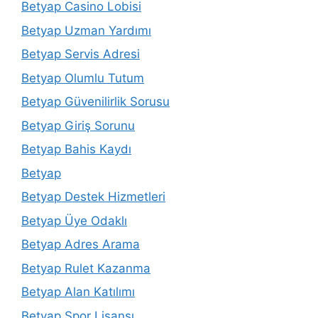
Betyap Casino Lobisi
Betyap Uzman Yardımı
Betyap Servis Adresi
Betyap Olumlu Tutum
Betyap Güvenilirlik Sorusu
Betyap Giriş Sorunu
Betyap Bahis Kaydı
Betyap
Betyap Destek Hizmetleri
Betyap Üye Odaklı
Betyap Adres Arama
Betyap Rulet Kazanma
Betyap Alan Katılımı
Betyap Spor Lisansı