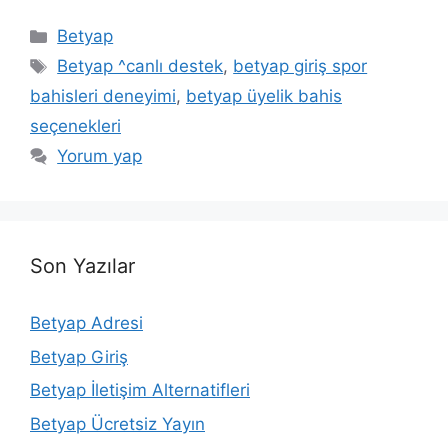
Kategoriler
Betyap
Etiketler
Betyap ^canlı destek
,
betyap giriş spor
bahisleri deneyimi
,
betyap üyelik bahis
seçenekleri
Yorum yap
Son Yazılar
Betyap Adresi
Betyap Giriş
Betyap İletişim Alternatifleri
Betyap Ücretsiz Yayın