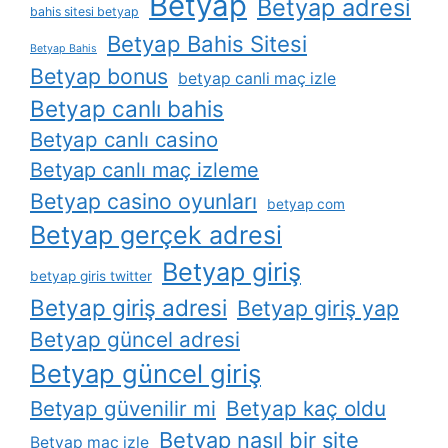
Betyap
Betyap adresi
bahis sitesi betyap
Betyap Bahis Sitesi
Betyap Bahis
Betyap bonus
betyap canli maç izle
Betyap canlı bahis
Betyap canlı casino
Betyap canlı maç izleme
Betyap casino oyunları
betyap com
Betyap gerçek adresi
Betyap giriş
betyap giris twitter
Betyap giriş adresi
Betyap giriş yap
Betyap güncel adresi
Betyap güncel giriş
Betyap güvenilir mi
Betyap kaç oldu
Betyap nasıl bir site
Betyap maç izle