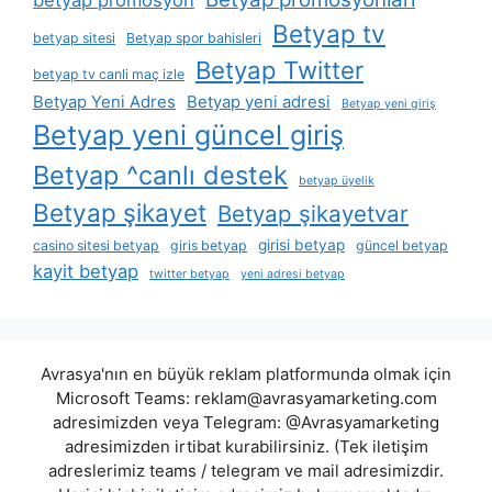
Betyap tv
betyap sitesi
Betyap spor bahisleri
Betyap Twitter
betyap tv canli maç izle
Betyap Yeni Adres
Betyap yeni adresi
Betyap yeni giriş
Betyap yeni güncel giriş
Betyap ^canlı destek
betyap üyelik
Betyap şikayet
Betyap şikayetvar
girisi betyap
casino sitesi betyap
giris betyap
güncel betyap
kayit betyap
twitter betyap
yeni adresi betyap
Avrasya'nın en büyük reklam platformunda olmak için
Microsoft Teams:
reklam@avrasyamarketing.com
adresimizden veya Telegram: @Avrasyamarketing
adresimizden irtibat kurabilirsiniz. (Tek iletişim
adreslerimiz teams / telegram ve mail adresimizdir.