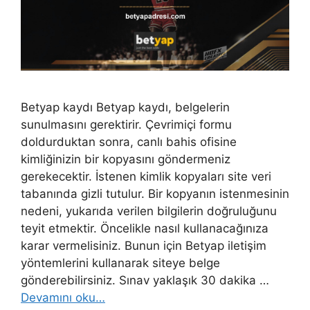
Betyap kaydı Betyap kaydı, belgelerin
sunulmasını gerektirir. Çevrimiçi formu
doldurduktan sonra, canlı bahis ofisine
kimliğinizin bir kopyasını göndermeniz
gerekecektir. İstenen kimlik kopyaları site veri
tabanında gizli tutulur. Bir kopyanın istenmesinin
nedeni, yukarıda verilen bilgilerin doğruluğunu
teyit etmektir. Öncelikle nasıl kullanacağınıza
karar vermelisiniz. Bunun için Betyap iletişim
yöntemlerini kullanarak siteye belge
gönderebilirsiniz. Sınav yaklaşık 30 dakika …
Devamını oku…