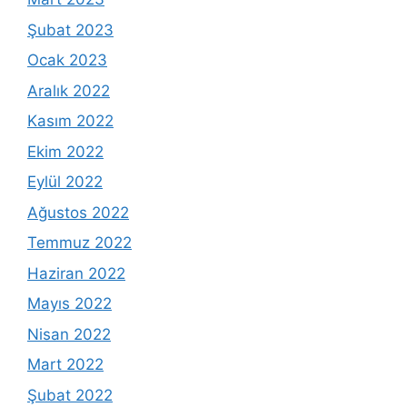
Şubat 2023
Ocak 2023
Aralık 2022
Kasım 2022
Ekim 2022
Eylül 2022
Ağustos 2022
Temmuz 2022
Haziran 2022
Mayıs 2022
Nisan 2022
Mart 2022
Şubat 2022