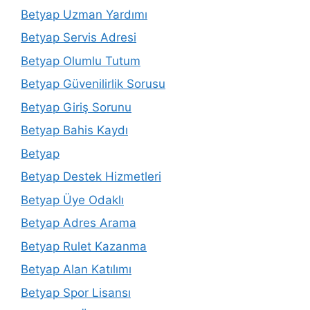
Betyap Uzman Yardımı
Betyap Servis Adresi
Betyap Olumlu Tutum
Betyap Güvenilirlik Sorusu
Betyap Giriş Sorunu
Betyap Bahis Kaydı
Betyap
Betyap Destek Hizmetleri
Betyap Üye Odaklı
Betyap Adres Arama
Betyap Rulet Kazanma
Betyap Alan Katılımı
Betyap Spor Lisansı