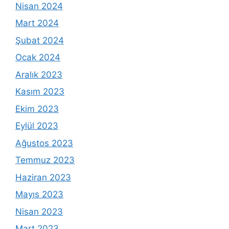
Nisan 2024
Mart 2024
Şubat 2024
Ocak 2024
Aralık 2023
Kasım 2023
Ekim 2023
Eylül 2023
Ağustos 2023
Temmuz 2023
Haziran 2023
Mayıs 2023
Nisan 2023
Mart 2023