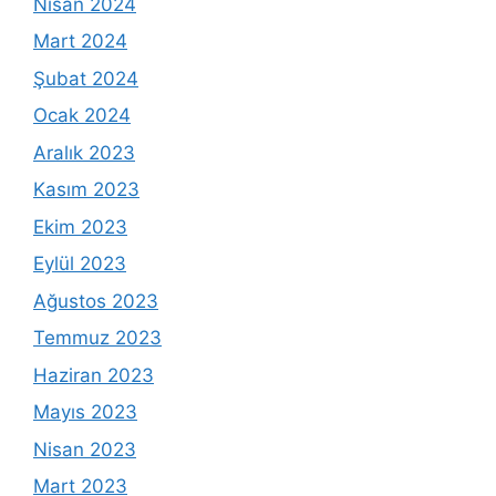
Nisan 2024
Mart 2024
Şubat 2024
Ocak 2024
Aralık 2023
Kasım 2023
Ekim 2023
Eylül 2023
Ağustos 2023
Temmuz 2023
Haziran 2023
Mayıs 2023
Nisan 2023
Mart 2023