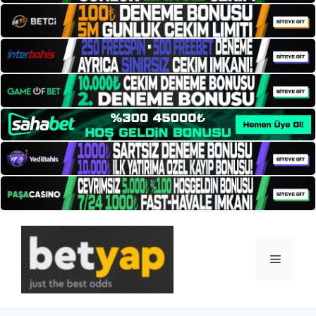
İçeriğe
atla
Menü