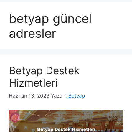
betyap güncel
adresler
Betyap Destek
Hizmetleri
Haziran 13, 2026
Yazarı:
Betyap