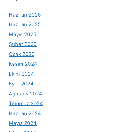
Haziran 2026
Haziran 2025
Mayıs 2025
Şubat 2025
Ocak 2025
Kasım 2024
Ekim 2024
Eylül 2024
Ağustos 2024
Temmuz 2024
Haziran 2024
Mayıs 2024