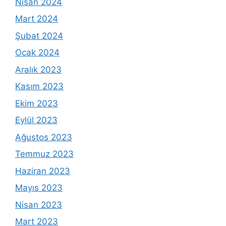
Nisan 2024
Mart 2024
Şubat 2024
Ocak 2024
Aralık 2023
Kasım 2023
Ekim 2023
Eylül 2023
Ağustos 2023
Temmuz 2023
Haziran 2023
Mayıs 2023
Nisan 2023
Mart 2023