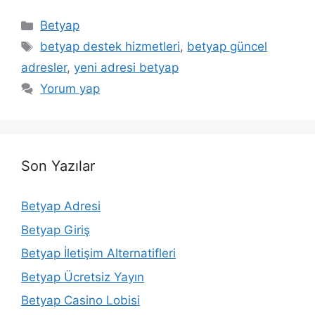
Kategoriler
Betyap
Etiketler
betyap destek hizmetleri
,
betyap güncel
adresler
,
yeni adresi betyap
Yorum yap
Son Yazılar
Betyap Adresi
Betyap Giriş
Betyap İletişim Alternatifleri
Betyap Ücretsiz Yayın
Betyap Casino Lobisi