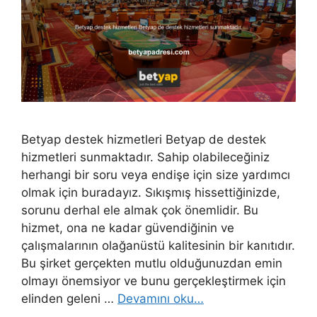
Betyap destek hizmetleri Betyap de destek
hizmetleri sunmaktadır. Sahip olabileceğiniz
herhangi bir soru veya endişe için size yardımcı
olmak için buradayız. Sıkışmış hissettiğinizde,
sorunu derhal ele almak çok önemlidir. Bu
hizmet, ona ne kadar güvendiğinin ve
çalışmalarının olağanüstü kalitesinin bir kanıtıdır.
Bu şirket gerçekten mutlu olduğunuzdan emin
olmayı önemsiyor ve bunu gerçekleştirmek için
elinden geleni …
Devamını oku…