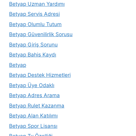
Betyap Uzman Yardımı
Betyap Servis Adresi
Betyap Olumlu Tutum
Betyap Güvenilirlik Sorusu
Betyap Giriş Sorunu
Betyap Bahis Kaydı
Betyap
Betyap Destek Hizmetleri
Betyap Üye Odaklı
Betyap Adres Arama
Betyap Rulet Kazanma
Betyap Alan Katılımı
Betyap Spor Lisansı