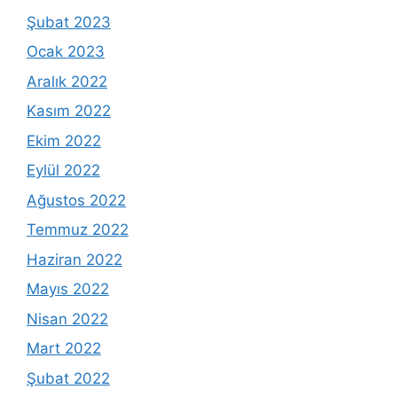
Şubat 2023
Ocak 2023
Aralık 2022
Kasım 2022
Ekim 2022
Eylül 2022
Ağustos 2022
Temmuz 2022
Haziran 2022
Mayıs 2022
Nisan 2022
Mart 2022
Şubat 2022