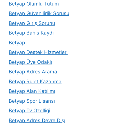
Betyap Olumlu Tutum
Betyap Güvenilirlik Sorusu
Betyap Giriş Sorunu
Betyap Bahis Kaydı
Betyap
Betyap Destek Hizmetleri
Betyap Üye Odaklı
Betyap Adres Arama
Betyap Rulet Kazanma
Betyap Alan Katılımı
Betyap Spor Lisansı
Betyap Tv Özelliği
Betyap Adres Devre Dışı