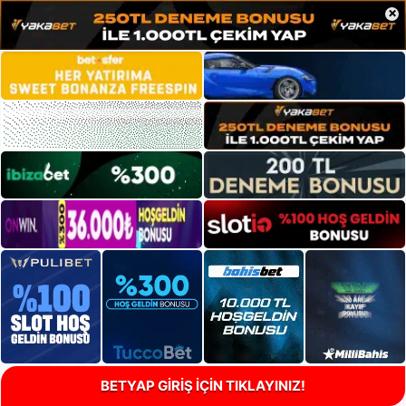
×
BETYAP GİRİŞ İÇİN TIKLAYINIZ!