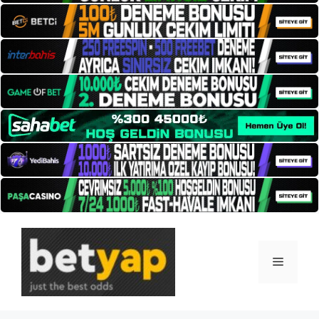
İçeriğe
atla
Menü