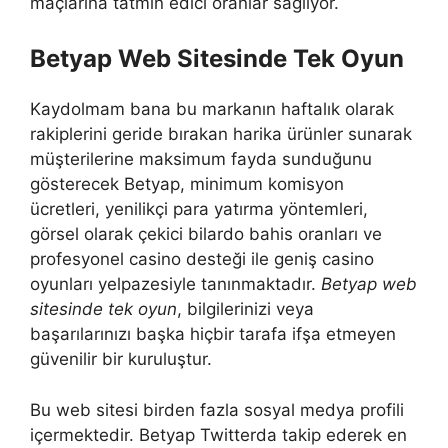
maçlarına tatmin edici oranlar sağlıyor.
Betyap Web Sitesinde Tek Oyun
Kaydolmam bana bu markanın haftalık olarak
rakiplerini geride bırakan harika ürünler sunarak
müşterilerine maksimum fayda sunduğunu
gösterecek Betyap, minimum komisyon
ücretleri, yenilikçi para yatırma yöntemleri,
görsel olarak çekici bilardo bahis oranları ve
profesyonel casino desteği ile geniş casino
oyunları yelpazesiyle tanınmaktadır.
Betyap web
sitesinde tek oyun
, bilgilerinizi veya
başarılarınızı başka hiçbir tarafa ifşa etmeyen
güvenilir bir kuruluştur.
Bu web sitesi birden fazla sosyal medya profili
içermektedir. Betyap Twitterda takip ederek en