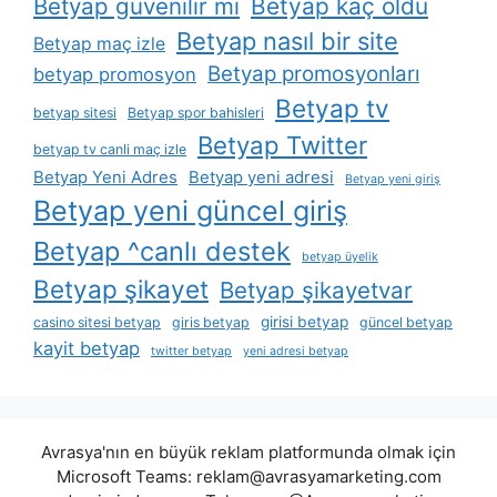
Betyap güvenilir mi
Betyap kaç oldu
Betyap nasıl bir site
Betyap maç izle
Betyap promosyonları
betyap promosyon
Betyap tv
betyap sitesi
Betyap spor bahisleri
Betyap Twitter
betyap tv canli maç izle
Betyap Yeni Adres
Betyap yeni adresi
Betyap yeni giriş
Betyap yeni güncel giriş
Betyap ^canlı destek
betyap üyelik
Betyap şikayet
Betyap şikayetvar
girisi betyap
casino sitesi betyap
giris betyap
güncel betyap
kayit betyap
twitter betyap
yeni adresi betyap
Avrasya'nın en büyük reklam platformunda olmak için
Microsoft Teams:
reklam@avrasyamarketing.com