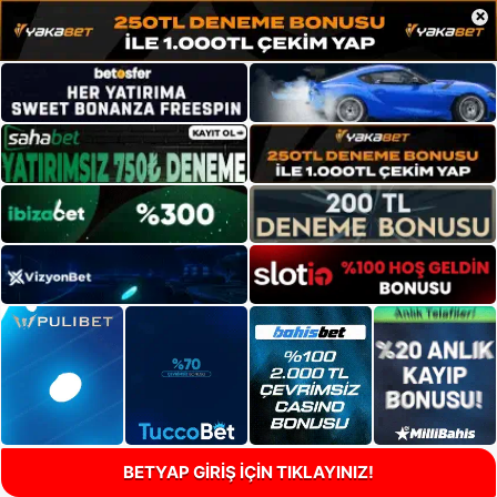
×
BETYAP GİRİŞ İÇİN TIKLAYINIZ!