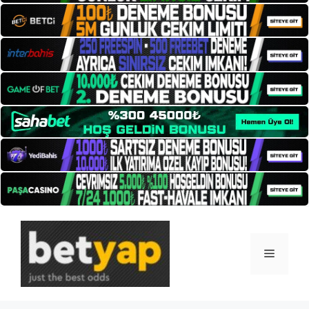
İçeriğe
atla
Menü