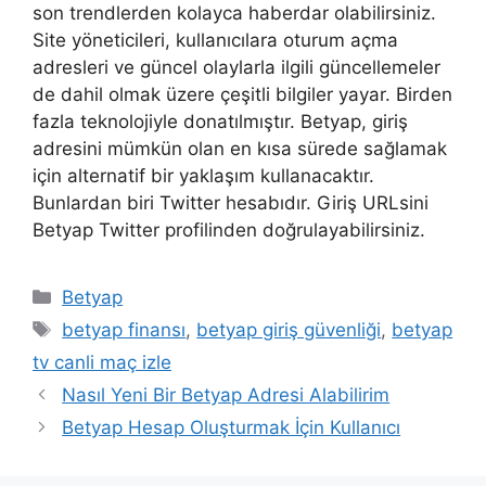
son trendlerden kolayca haberdar olabilirsiniz.
Site yöneticileri, kullanıcılara oturum açma
adresleri ve güncel olaylarla ilgili güncellemeler
de dahil olmak üzere çeşitli bilgiler yayar. Birden
fazla teknolojiyle donatılmıştır. Betyap, giriş
adresini mümkün olan en kısa sürede sağlamak
için alternatif bir yaklaşım kullanacaktır.
Bunlardan biri Twitter hesabıdır. Giriş URLsini
Betyap Twitter profilinden doğrulayabilirsiniz.
Kategoriler
Betyap
Etiketler
betyap finansı
,
betyap giriş güvenliği
,
betyap
tv canli maç izle
Nasıl Yeni Bir Betyap Adresi Alabilirim
Betyap Hesap Oluşturmak İçin Kullanıcı