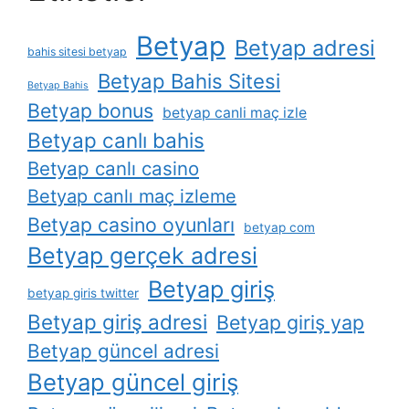
Betyap
Betyap adresi
bahis sitesi betyap
Betyap Bahis Sitesi
Betyap Bahis
Betyap bonus
betyap canli maç izle
Betyap canlı bahis
Betyap canlı casino
Betyap canlı maç izleme
Betyap casino oyunları
betyap com
Betyap gerçek adresi
Betyap giriş
betyap giris twitter
Betyap giriş adresi
Betyap giriş yap
Betyap güncel adresi
Betyap güncel giriş