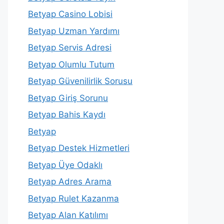
Betyap Casino Lobisi
Betyap Uzman Yardımı
Betyap Servis Adresi
Betyap Olumlu Tutum
Betyap Güvenilirlik Sorusu
Betyap Giriş Sorunu
Betyap Bahis Kaydı
Betyap
Betyap Destek Hizmetleri
Betyap Üye Odaklı
Betyap Adres Arama
Betyap Rulet Kazanma
Betyap Alan Katılımı