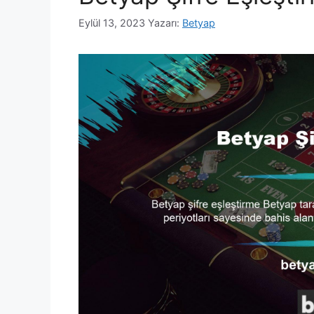
Eylül 13, 2023
Yazarı:
Betyap