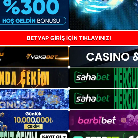
BETYAP GİRİŞ İÇİN TIKLAYINIZ!