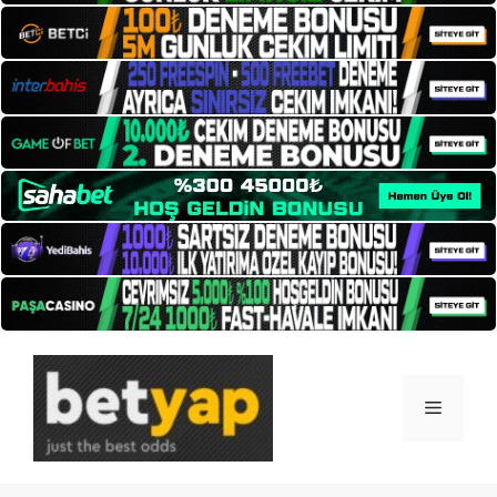
İçeriğe
atla
Menü