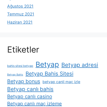
Ağustos 2021
Temmuz 2021
Haziran 2021
Etiketler
Betyap
Betyap adresi
bahis sitesi betyap
Betyap Bahis Sitesi
Betyap Bahis
Betyap bonus
betyap canli maç izle
Betyap canlı bahis
Betyap canlı casino
Betyap canlı maç izleme