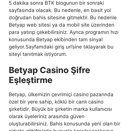
5 dakika sonra BTK blogunun bir sonraki
sayfasında olacak. Bu nedenle, en basit yol
doğrudan bahis sitesine gitmektir. Bu nedenle
Betyap web sitesi ya da mobil site üzerinden
para yatırıp çekebilirsiniz. Ayrıca programın hızı
konusunda Betyap ekibinden tam sinyal
geliyor.Sayfamdaki giriş url’sine tıklayarak bu
siteyi tanıtmak istiyorum.
Betyap Casino Şifre
Eşleştirme
Betyap, ülkemizin çevrimiçi casino pazarında
özel bir yere sahip, köklü bir canlı casino
şirketidir. Büyük bir şirketin marka kullanıcısı
olarak üyeleriniz arasında güven
oluşturabilirsiniz. Bahis konusunda yeni olan bir