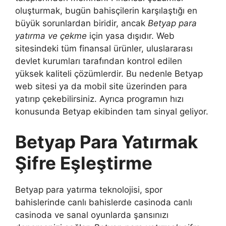
oluşturmak, bugün bahisçilerin karşılaştığı en
büyük sorunlardan biridir, ancak
Betyap para
yatırma ve çekme
için yasa dışıdır. Web
sitesindeki tüm finansal ürünler, uluslararası
devlet kurumları tarafından kontrol edilen
yüksek kaliteli çözümlerdir. Bu nedenle Betyap
web sitesi ya da mobil site üzerinden para
yatırıp çekebilirsiniz. Ayrıca programın hızı
konusunda Betyap ekibinden tam sinyal geliyor.
Betyap Para Yatırmak
Şifre Eşleştirme
Betyap para yatırma teknolojisi, spor
bahislerinde canlı bahislerde casinoda canlı
casinoda ve sanal oyunlarda şansınızı