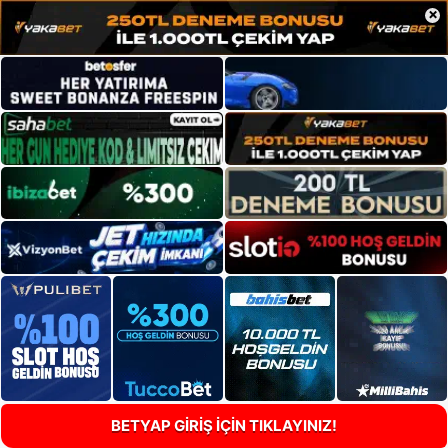
×
BETYAP GİRİŞ İÇİN TIKLAYINIZ!