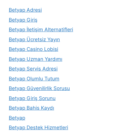
Betyap Adresi
Betyap Giriş
Betyap İletişim Alternatifleri
Betyap Ücretsiz Yayın
Betyap Casino Lobisi
Betyap Uzman Yardımı
Betyap Servis Adresi
Betyap Olumlu Tutum
Betyap Güvenilirlik Sorusu
Betyap Giriş Sorunu
Betyap Bahis Kaydı
Betyap
Betyap Destek Hizmetleri