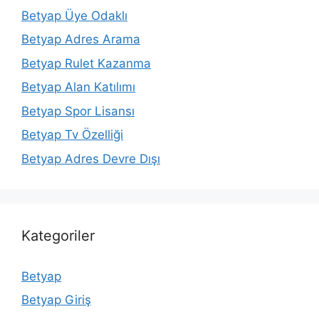
Betyap Üye Odaklı
Betyap Adres Arama
Betyap Rulet Kazanma
Betyap Alan Katılımı
Betyap Spor Lisansı
Betyap Tv Özelliği
Betyap Adres Devre Dışı
Kategoriler
Betyap
Betyap Giriş