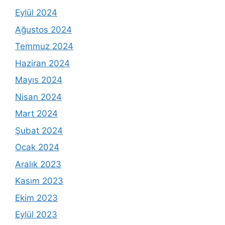
Eylül 2024
Ağustos 2024
Temmuz 2024
Haziran 2024
Mayıs 2024
Nisan 2024
Mart 2024
Şubat 2024
Ocak 2024
Aralık 2023
Kasım 2023
Ekim 2023
Eylül 2023