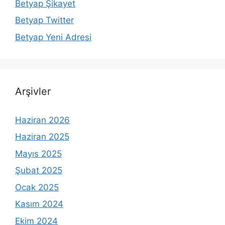
Betyap Şikayet
Betyap Twitter
Betyap Yeni Adresi
Arşivler
Haziran 2026
Haziran 2025
Mayıs 2025
Şubat 2025
Ocak 2025
Kasım 2024
Ekim 2024