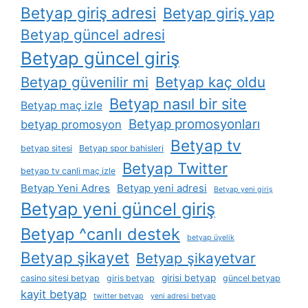
Betyap giriş adresi
Betyap giriş yap
Betyap güncel adresi
Betyap güncel giriş
Betyap güvenilir mi
Betyap kaç oldu
Betyap nasıl bir site
Betyap maç izle
Betyap promosyonları
betyap promosyon
Betyap tv
betyap sitesi
Betyap spor bahisleri
Betyap Twitter
betyap tv canli maç izle
Betyap Yeni Adres
Betyap yeni adresi
Betyap yeni giriş
Betyap yeni güncel giriş
Betyap ^canlı destek
betyap üyelik
Betyap şikayet
Betyap şikayetvar
girisi betyap
casino sitesi betyap
giris betyap
güncel betyap
kayit betyap
twitter betyap
yeni adresi betyap