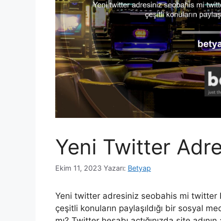
Yeni Twitter Adr
Ekim 11, 2023
Yazarı:
Betyap
Yeni twitter adresiniz seobahis mi twitter 
çeşitli konuların paylaşıldığı bir sosyal m
mı? Twitter hesabı açtığınızda site adının a