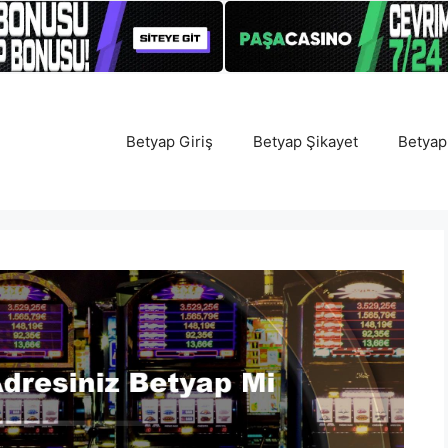
Betyap Giriş
Betyap Şikayet
Betyap