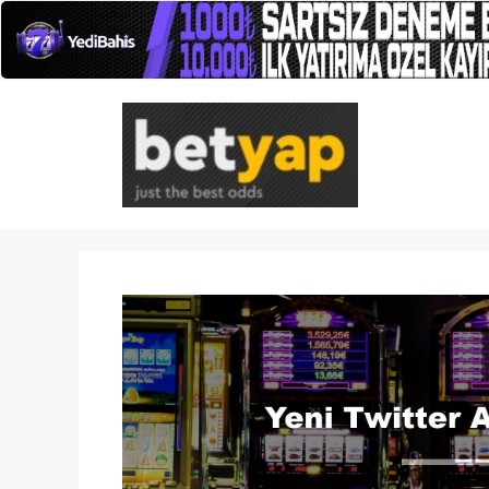
İçeriğe
atla