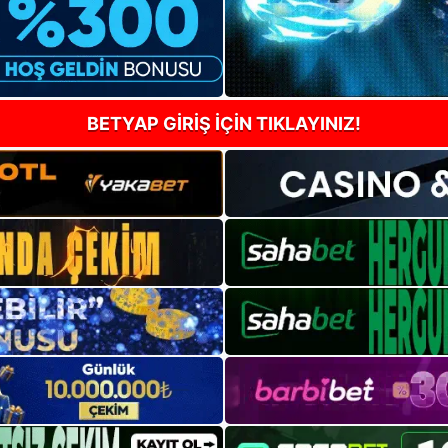
BETYAP GİRİŞ İÇİN TIKLAYINIZ!