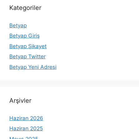
Kategoriler
Betyap
Betyap Giriş
Betyap Şikayet
Betyap Twitter
Betyap Yeni Adresi
Arşivler
Haziran 2026
Haziran 2025
Mayıs 2025