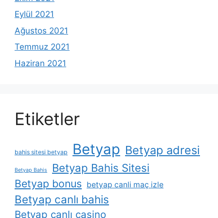
Eylül 2021
Ağustos 2021
Temmuz 2021
Haziran 2021
Etiketler
Betyap
Betyap adresi
bahis sitesi betyap
Betyap Bahis Sitesi
Betyap Bahis
Betyap bonus
betyap canli maç izle
Betyap canlı bahis
Betyap canlı casino