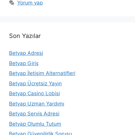
Yorum yap
Son Yazılar
Betyap Adresi
Betyap Giriş
Betyap İletişim Alternatifleri
Betyap Ücretsiz Yayın
Betyap Casino Lobisi
Betyap Uzman Yardımı
Betyap Servis Adresi
Betyap Olumlu Tutum
Betyap Güvenilirlik Sorusu