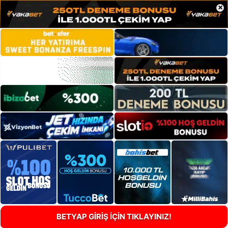
×
BETYAP GİRİŞ İÇİN TIKLAYINIZ!