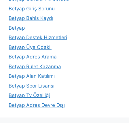
Betyap Giriş Sorunu
Betyap Bahis Kaydı
Betyap
Betyap Destek Hizmetleri
Betyap Üye Odaklı
Betyap Adres Arama
Betyap Rulet Kazanma
Betyap Alan Katılımı
Betyap Spor Lisansı
Betyap Tv Özelliği
Betyap Adres Devre Dışı