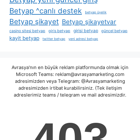
Betyap ^canlı destek
betyap üyelik
Betyap şikayet
Betyap şikayetvar
girisi betyap
casino sitesi betyap
giris betyap
güncel betyap
kayit betyap
twitter betyap
yeni adresi betyap
Avrasya'nın en büyük reklam platformunda olmak için
Microsoft Teams:
reklam@avrasyamarketing.com
adresimizden veya Telegram: @Avrasyamarketing
adresimizden irtibat kurabilirsiniz. (Tek iletişim
adreslerimiz teams / telegram ve mail adresimizdir.
Harici hiçbir iletişim adresimiz bulunmamaktadır.
Lütfen itibar etmeyiniz.) Türkiye yasalarına göre 7258
sayılı kanun uyarınca yasa dışı bahis oynamanın
cezaları mevcuttur. Şu an bulunduğunuz site hiç bir
şekilde illegal bahis oyunları oynatmıyor ve oynamaya
aracı olmuyordur.
bankagibi
|
abrabet
|
almanbahis
|