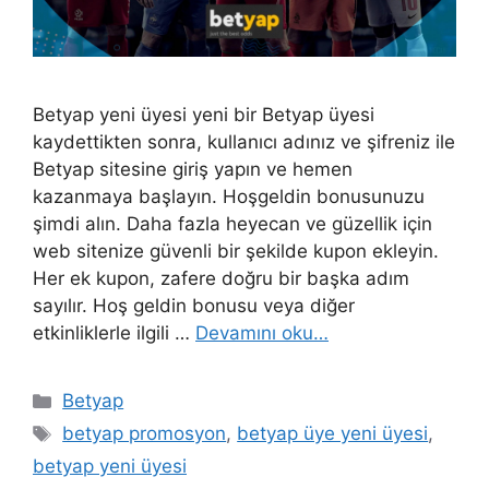
Betyap yeni üyesi yeni bir Betyap üyesi
kaydettikten sonra, kullanıcı adınız ve şifreniz ile
Betyap sitesine giriş yapın ve hemen
kazanmaya başlayın. Hoşgeldin bonusunuzu
şimdi alın. Daha fazla heyecan ve güzellik için
web sitenize güvenli bir şekilde kupon ekleyin.
Her ek kupon, zafere doğru bir başka adım
sayılır. Hoş geldin bonusu veya diğer
etkinliklerle ilgili …
Devamını oku…
Kategoriler
Betyap
Etiketler
betyap promosyon
,
betyap üye yeni üyesi
,
betyap yeni üyesi