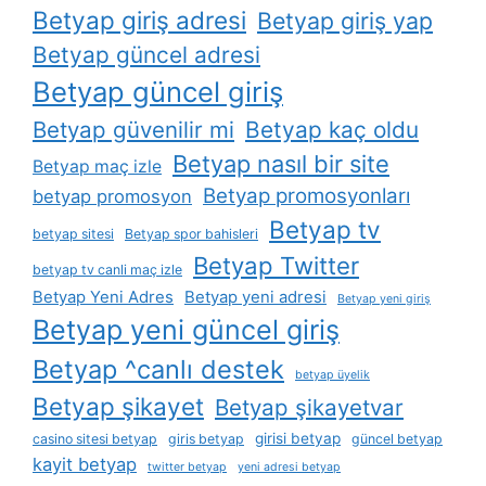
Betyap giriş adresi
Betyap giriş yap
Betyap güncel adresi
Betyap güncel giriş
Betyap güvenilir mi
Betyap kaç oldu
Betyap nasıl bir site
Betyap maç izle
Betyap promosyonları
betyap promosyon
Betyap tv
betyap sitesi
Betyap spor bahisleri
Betyap Twitter
betyap tv canli maç izle
Betyap Yeni Adres
Betyap yeni adresi
Betyap yeni giriş
Betyap yeni güncel giriş
Betyap ^canlı destek
betyap üyelik
Betyap şikayet
Betyap şikayetvar
girisi betyap
casino sitesi betyap
giris betyap
güncel betyap
kayit betyap
twitter betyap
yeni adresi betyap