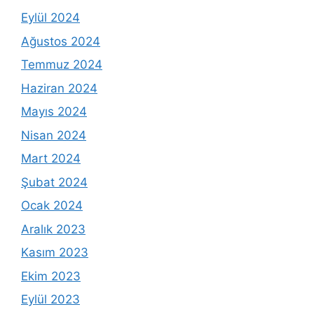
Eylül 2024
Ağustos 2024
Temmuz 2024
Haziran 2024
Mayıs 2024
Nisan 2024
Mart 2024
Şubat 2024
Ocak 2024
Aralık 2023
Kasım 2023
Ekim 2023
Eylül 2023