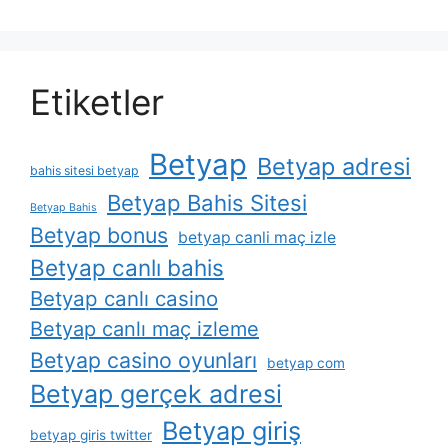
Etiketler
Betyap
Betyap adresi
bahis sitesi betyap
Betyap Bahis Sitesi
Betyap Bahis
Betyap bonus
betyap canli maç izle
Betyap canlı bahis
Betyap canlı casino
Betyap canlı maç izleme
Betyap casino oyunları
betyap com
Betyap gerçek adresi
Betyap giriş
betyap giris twitter