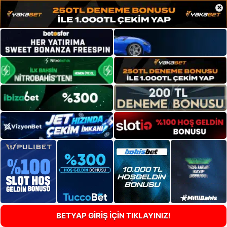
×
BETYAP GİRİŞ İÇİN TIKLAYINIZ!