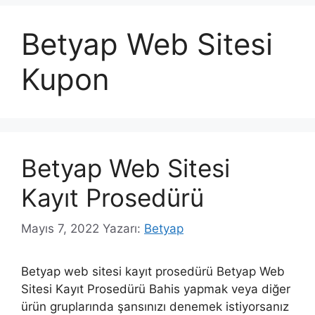
Betyap Web Sitesi
Kupon
Betyap Web Sitesi
Kayıt Prosedürü
Mayıs 7, 2022
Yazarı:
Betyap
Betyap web sitesi kayıt prosedürü Betyap Web
Sitesi Kayıt Prosedürü Bahis yapmak veya diğer
ürün gruplarında şansınızı denemek istiyorsanız