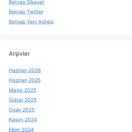
Betyap Şikayet
Betyap Twitter
Betyap Yeni Adresi
Arşivler
Haziran 2026
Haziran 2025
Mayıs 2025
Şubat 2025
Ocak 2025
Kasım 2024
Ekim 2024