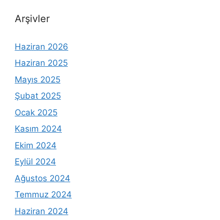
Arşivler
Haziran 2026
Haziran 2025
Mayıs 2025
Şubat 2025
Ocak 2025
Kasım 2024
Ekim 2024
Eylül 2024
Ağustos 2024
Temmuz 2024
Haziran 2024