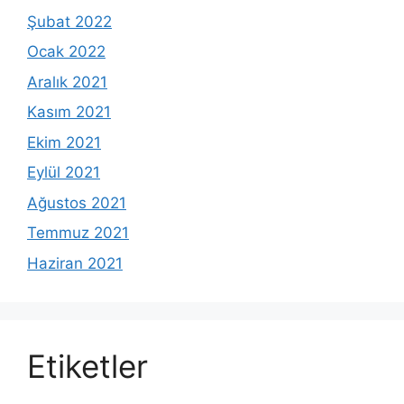
Şubat 2022
Ocak 2022
Aralık 2021
Kasım 2021
Ekim 2021
Eylül 2021
Ağustos 2021
Temmuz 2021
Haziran 2021
Etiketler