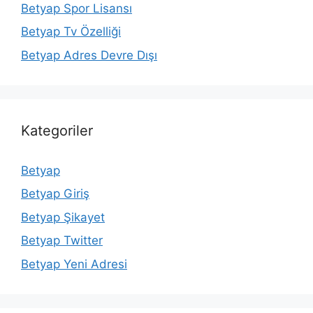
Betyap Spor Lisansı
Betyap Tv Özelliği
Betyap Adres Devre Dışı
Kategoriler
Betyap
Betyap Giriş
Betyap Şikayet
Betyap Twitter
Betyap Yeni Adresi