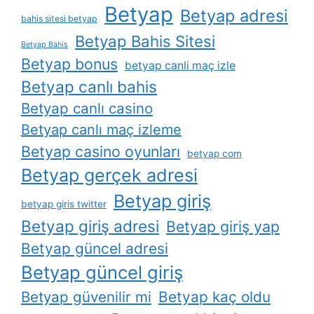
Betyap
Betyap adresi
bahis sitesi betyap
Betyap Bahis Sitesi
Betyap Bahis
Betyap bonus
betyap canli maç izle
Betyap canlı bahis
Betyap canlı casino
Betyap canlı maç izleme
Betyap casino oyunları
betyap com
Betyap gerçek adresi
Betyap giriş
betyap giris twitter
Betyap giriş adresi
Betyap giriş yap
Betyap güncel adresi
Betyap güncel giriş
Betyap güvenilir mi
Betyap kaç oldu