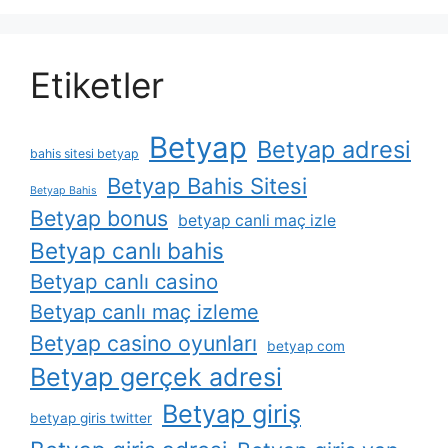
Etiketler
Betyap
Betyap adresi
bahis sitesi betyap
Betyap Bahis Sitesi
Betyap Bahis
Betyap bonus
betyap canli maç izle
Betyap canlı bahis
Betyap canlı casino
Betyap canlı maç izleme
Betyap casino oyunları
betyap com
Betyap gerçek adresi
Betyap giriş
betyap giris twitter