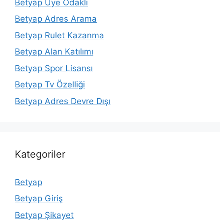
Betyap Üye Odaklı
Betyap Adres Arama
Betyap Rulet Kazanma
Betyap Alan Katılımı
Betyap Spor Lisansı
Betyap Tv Özelliği
Betyap Adres Devre Dışı
Kategoriler
Betyap
Betyap Giriş
Betyap Şikayet