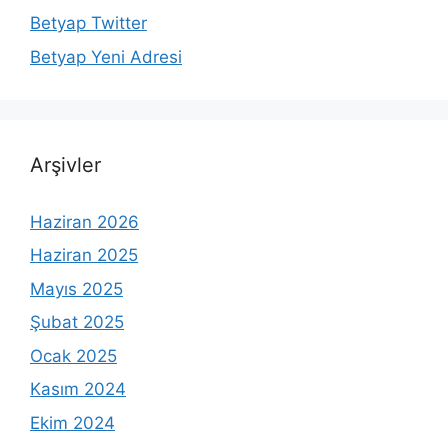
Betyap Twitter
Betyap Yeni Adresi
Arşivler
Haziran 2026
Haziran 2025
Mayıs 2025
Şubat 2025
Ocak 2025
Kasım 2024
Ekim 2024