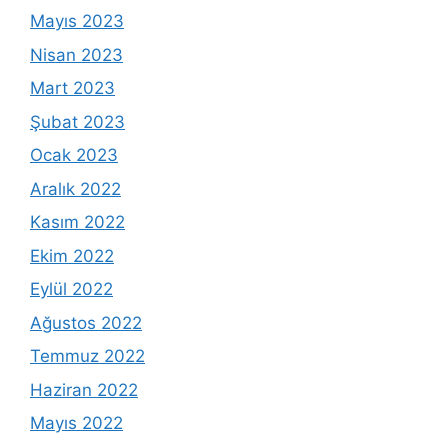
Mayıs 2023
Nisan 2023
Mart 2023
Şubat 2023
Ocak 2023
Aralık 2022
Kasım 2022
Ekim 2022
Eylül 2022
Ağustos 2022
Temmuz 2022
Haziran 2022
Mayıs 2022