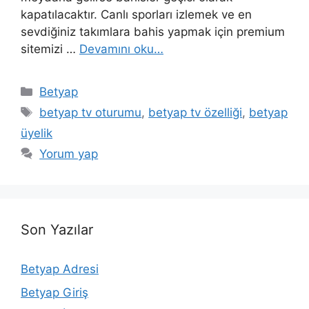
kapatılacaktır. Canlı sporları izlemek ve en
sevdiğiniz takımlara bahis yapmak için premium
sitemizi …
Devamını oku…
Kategoriler
Betyap
Etiketler
betyap tv oturumu
,
betyap tv özelliği
,
betyap
üyelik
Yorum yap
Son Yazılar
Betyap Adresi
Betyap Giriş