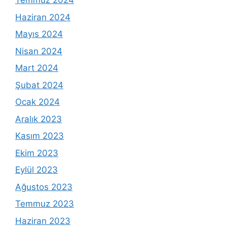
Temmuz 2024
Haziran 2024
Mayıs 2024
Nisan 2024
Mart 2024
Şubat 2024
Ocak 2024
Aralık 2023
Kasım 2023
Ekim 2023
Eylül 2023
Ağustos 2023
Temmuz 2023
Haziran 2023