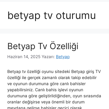
betyap tv oturumu
Betyap Tv Özelliği
Haziran 14, 2025
Yazarı:
Betyap
Betyap tv özelliği oyunu sitedeki Betyap giriş TV
özelliği ile gerçek zamanlı olarak takip edebilir
ve oyunun durumuna göre canlı bahisler
yapabilirsiniz. Canlı bahis işlevi oyunun
durumuna göre geliştirildiğinden, oyun sırasında
oranlar değişirse veya önemli bir durum
meydana gelirse bahisler geçici olarak