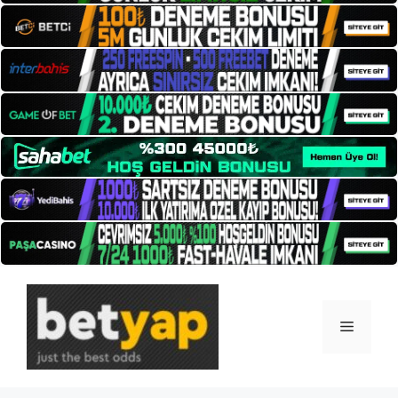
İçeriğe
atla
Menü