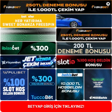
×
BETYAP GİRİŞ İÇİN TIKLAYINIZ!