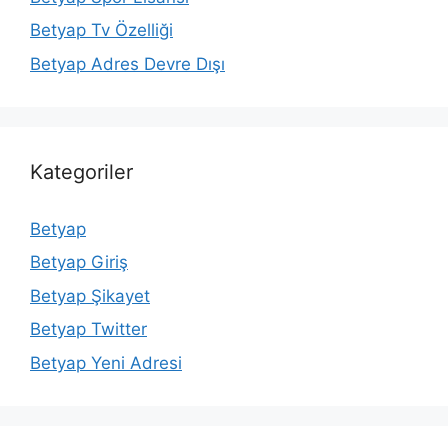
Betyap Tv Özelliği
Betyap Adres Devre Dışı
Kategoriler
Betyap
Betyap Giriş
Betyap Şikayet
Betyap Twitter
Betyap Yeni Adresi