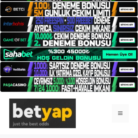
İçeriğe
atla
Menü