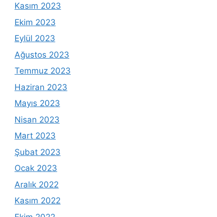
Kasım 2023
Ekim 2023
Eylül 2023
Ağustos 2023
Temmuz 2023
Haziran 2023
Mayıs 2023
Nisan 2023
Mart 2023
Şubat 2023
Ocak 2023
Aralık 2022
Kasım 2022
Ekim 2022