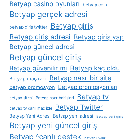
Betyap casino oyunları
betyap com
Betyap gerçek adresi
Betyap giriş
betyap giris twitter
Betyap giriş adresi
Betyap giriş yap
Betyap güncel adresi
Betyap güncel giriş
Betyap güvenilir mi
Betyap kaç oldu
Betyap nasıl bir site
Betyap maç izle
Betyap promosyonları
betyap promosyon
Betyap tv
betyap sitesi
Betyap spor bahisleri
Betyap Twitter
betyap tv canli maç izle
Betyap Yeni Adres
Betyap yeni adresi
Betyap yeni giriş
Betyap yeni güncel giriş
Betyap ^canlı destek
betyap üyelik