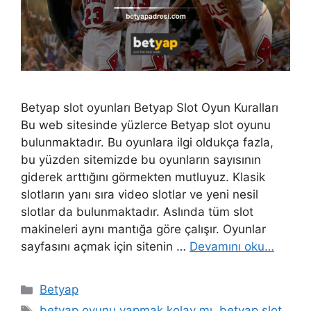
Betyap slot oyunları Betyap Slot Oyun Kuralları
Bu web sitesinde yüzlerce Betyap slot oyunu
bulunmaktadır. Bu oyunlara ilgi oldukça fazla,
bu yüzden sitemizde bu oyunların sayısının
giderek arttığını görmekten mutluyuz. Klasik
slotların yanı sıra video slotlar ve yeni nesil
slotlar da bulunmaktadır. Aslında tüm slot
makineleri aynı mantığa göre çalışır. Oyunlar
sayfasını açmak için sitenin …
Devamını oku…
Kategoriler
Betyap
Etiketler
betyap oyunu yapmak kolay mı
,
betyap slot