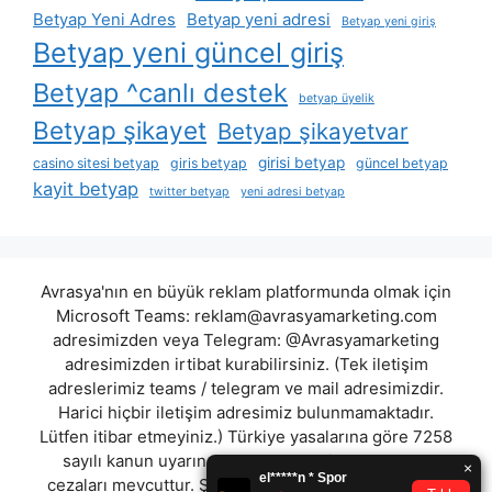
Betyap Yeni Adres
Betyap yeni adresi
Betyap yeni giriş
Betyap yeni güncel giriş
Betyap ^canlı destek
betyap üyelik
Betyap şikayet
Betyap şikayetvar
girisi betyap
casino sitesi betyap
giris betyap
güncel betyap
kayit betyap
twitter betyap
yeni adresi betyap
Avrasya'nın en büyük reklam platformunda olmak için
Microsoft Teams:
reklam@avrasyamarketing.com
adresimizden veya Telegram: @Avrasyamarketing
adresimizden irtibat kurabilirsiniz. (Tek iletişim
adreslerimiz teams / telegram ve mail adresimizdir.
Harici hiçbir iletişim adresimiz bulunmamaktadır.
Lütfen itibar etmeyiniz.) Türkiye yasalarına göre 7258
sayılı kanun uyarınca yasa dışı bahis oynamanın
cezaları mevcuttur. Şu an bulunduğunuz site hiç bir