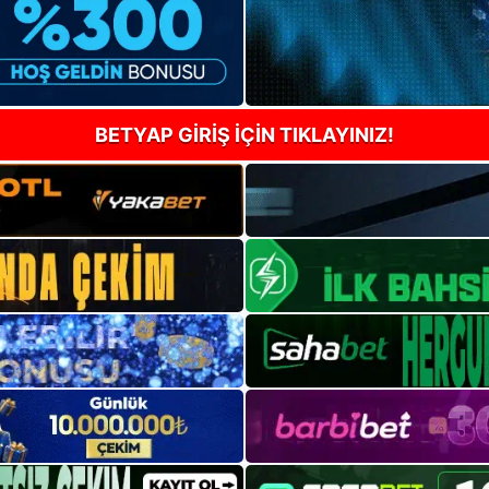
BETYAP GİRİŞ İÇİN TIKLAYINIZ!