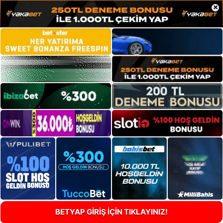
×
BETYAP GİRİŞ İÇİN TIKLAYINIZ!