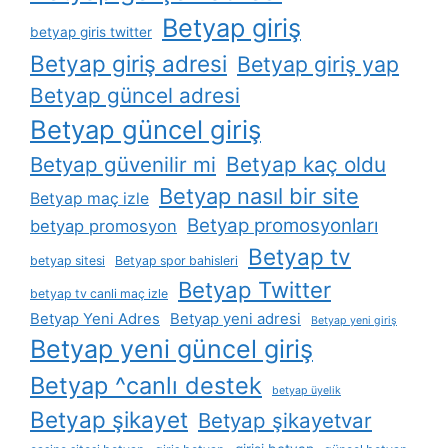
Betyap giriş
betyap giris twitter
Betyap giriş adresi
Betyap giriş yap
Betyap güncel adresi
Betyap güncel giriş
Betyap güvenilir mi
Betyap kaç oldu
Betyap nasıl bir site
Betyap maç izle
Betyap promosyonları
betyap promosyon
Betyap tv
betyap sitesi
Betyap spor bahisleri
Betyap Twitter
betyap tv canli maç izle
Betyap Yeni Adres
Betyap yeni adresi
Betyap yeni giriş
Betyap yeni güncel giriş
Betyap ^canlı destek
betyap üyelik
Betyap şikayet
Betyap şikayetvar