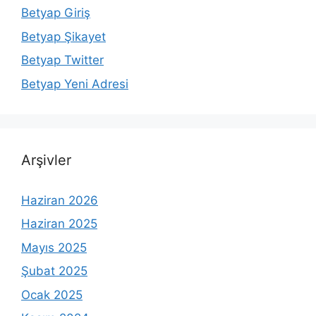
Betyap Giriş
Betyap Şikayet
Betyap Twitter
Betyap Yeni Adresi
Arşivler
Haziran 2026
Haziran 2025
Mayıs 2025
Şubat 2025
Ocak 2025