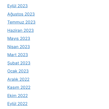
Eylül 2023
Ağustos 2023
Temmuz 2023
Haziran 2023
Mayıs 2023
Nisan 2023
Mart 2023
Şubat 2023
Ocak 2023
Aralık 2022
Kasım 2022
Ekim 2022
Eylül 2022