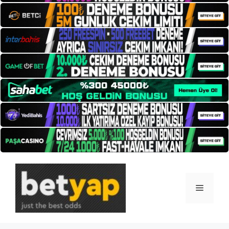
İçeriğe
atla
Menü