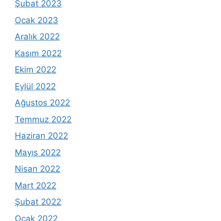
Şubat 2023
Ocak 2023
Aralık 2022
Kasım 2022
Ekim 2022
Eylül 2022
Ağustos 2022
Temmuz 2022
Haziran 2022
Mayıs 2022
Nisan 2022
Mart 2022
Şubat 2022
Ocak 2022