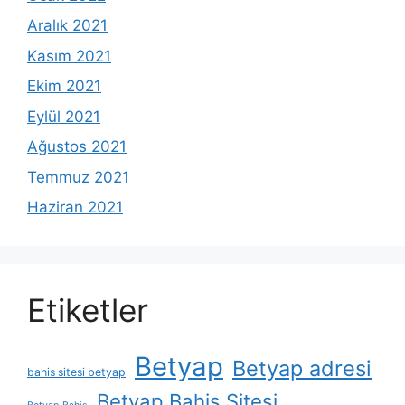
Aralık 2021
Kasım 2021
Ekim 2021
Eylül 2021
Ağustos 2021
Temmuz 2021
Haziran 2021
Etiketler
Betyap
Betyap adresi
bahis sitesi betyap
Betyap Bahis Sitesi