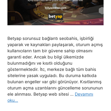
Betyap sorunsuz bağlantı seobahis, işbirliği
yaparak ve kaynakları paylaşarak, oturum açmış
kullanıcıların tam bir güvene sahip olmasını
garanti eder. Ancak bu bilgi ülkemizde
bulunmadığını ve kısıtlı olduğunu
göstermektedir. İtc, merkeze bağlı tüm bahis
sitelerine yasak uyguladı. Bu duruma katkıda
bulunan engeller var gibi görünüyor. Kısıtlanmış
oturum açma uzantılarını güncelleme sorununun
ele alınması. Betyap web sitesi …
Devamını
oku…