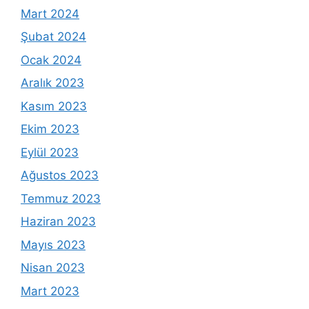
Mart 2024
Şubat 2024
Ocak 2024
Aralık 2023
Kasım 2023
Ekim 2023
Eylül 2023
Ağustos 2023
Temmuz 2023
Haziran 2023
Mayıs 2023
Nisan 2023
Mart 2023