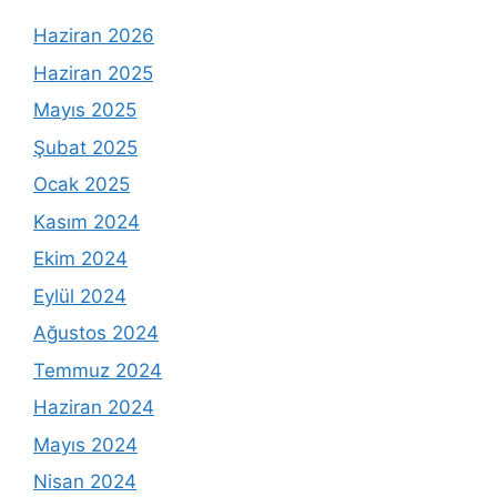
Haziran 2026
Haziran 2025
Mayıs 2025
Şubat 2025
Ocak 2025
Kasım 2024
Ekim 2024
Eylül 2024
Ağustos 2024
Temmuz 2024
Haziran 2024
Mayıs 2024
Nisan 2024