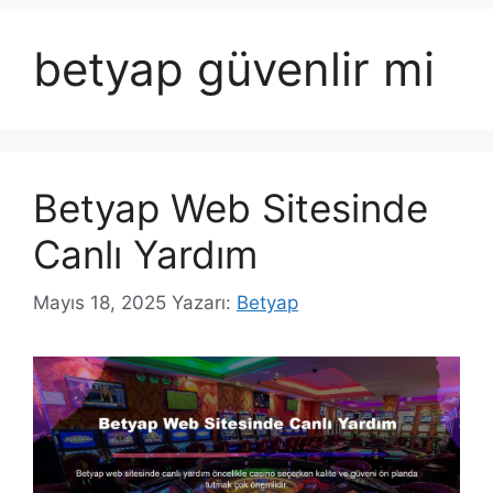
betyap güvenlir mi
Betyap Web Sitesinde
Canlı Yardım
Mayıs 18, 2025
Yazarı:
Betyap