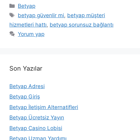
Kategoriler
Betyap
Etiketler
betyap güvenlir mi
,
betyap müşteri
hizmetleri hattı
,
betyap sorunsuz bağlantı
Yorum yap
Son Yazılar
Betyap Adresi
Betyap Giriş
Betyap İletişim Alternatifleri
Betyap Ücretsiz Yayın
Betyap Casino Lobisi
Betyap Uzman Yardımı