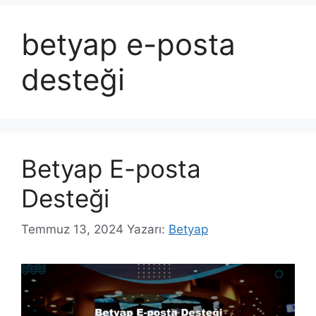
betyap e-posta
desteği
Betyap E-posta
Desteği
Temmuz 13, 2024
Yazarı:
Betyap