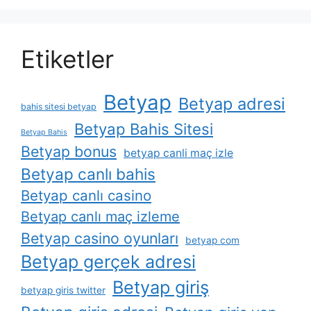
Etiketler
Betyap
Betyap adresi
bahis sitesi betyap
Betyap Bahis Sitesi
Betyap Bahis
Betyap bonus
betyap canli maç izle
Betyap canlı bahis
Betyap canlı casino
Betyap canlı maç izleme
Betyap casino oyunları
betyap com
Betyap gerçek adresi
Betyap giriş
betyap giris twitter