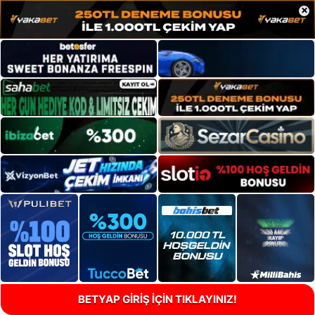
×
BETYAP GİRİŞ İÇİN TIKLAYINIZ!