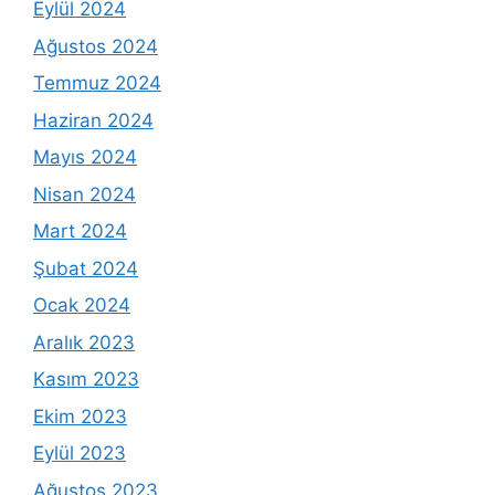
Eylül 2024
Ağustos 2024
Temmuz 2024
Haziran 2024
Mayıs 2024
Nisan 2024
Mart 2024
Şubat 2024
Ocak 2024
Aralık 2023
Kasım 2023
Ekim 2023
Eylül 2023
Ağustos 2023