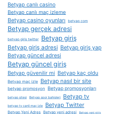
Betyap canlı casino
Betyap canlı maç izleme
Betyap casino oyunları
betyap com
Betyap gerçek adresi
Betyap giriş
betyap giris twitter
Betyap giriş adresi
Betyap giriş yap
Betyap güncel adresi
Betyap güncel giriş
Betyap güvenilir mi
Betyap kaç oldu
Betyap nasıl bir site
Betyap maç izle
Betyap promosyonları
betyap promosyon
Betyap tv
betyap sitesi
Betyap spor bahisleri
Betyap Twitter
betyap tv canli maç izle
Betyap Yeni Adres
Betyap yeni adresi
Betyap yeni giriş