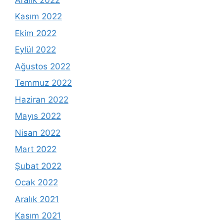
Kasım 2022
Ekim 2022
Eylül 2022
Ağustos 2022
Temmuz 2022
Haziran 2022
Mayıs 2022
Nisan 2022
Mart 2022
Şubat 2022
Ocak 2022
Aralık 2021
Kasım 2021