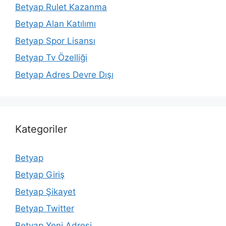
Betyap Rulet Kazanma
Betyap Alan Katılımı
Betyap Spor Lisansı
Betyap Tv Özelliği
Betyap Adres Devre Dışı
Kategoriler
Betyap
Betyap Giriş
Betyap Şikayet
Betyap Twitter
Betyap Yeni Adresi