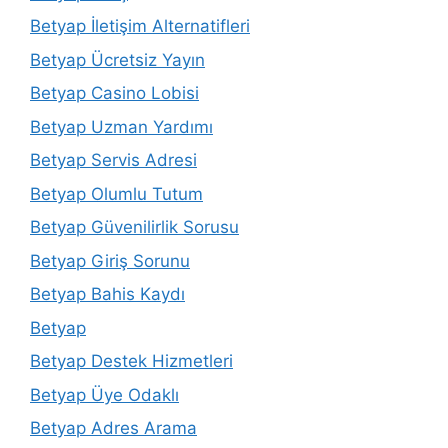
Betyap İletişim Alternatifleri
Betyap Ücretsiz Yayın
Betyap Casino Lobisi
Betyap Uzman Yardımı
Betyap Servis Adresi
Betyap Olumlu Tutum
Betyap Güvenilirlik Sorusu
Betyap Giriş Sorunu
Betyap Bahis Kaydı
Betyap
Betyap Destek Hizmetleri
Betyap Üye Odaklı
Betyap Adres Arama