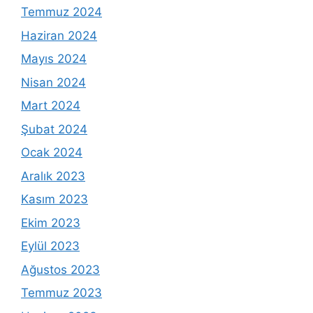
Temmuz 2024
Haziran 2024
Mayıs 2024
Nisan 2024
Mart 2024
Şubat 2024
Ocak 2024
Aralık 2023
Kasım 2023
Ekim 2023
Eylül 2023
Ağustos 2023
Temmuz 2023