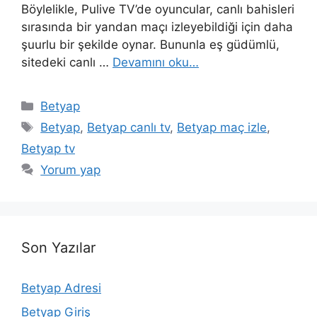
Böylelikle, Pulive TV’de oyuncular, canlı bahisleri
sırasında bir yandan maçı izleyebildiği için daha
şuurlu bir şekilde oynar. Bununla eş güdümlü,
sitedeki canlı …
Devamını oku…
Kategoriler
Betyap
Etiketler
Betyap
,
Betyap canlı tv
,
Betyap maç izle
,
Betyap tv
Yorum yap
Son Yazılar
Betyap Adresi
Betyap Giriş