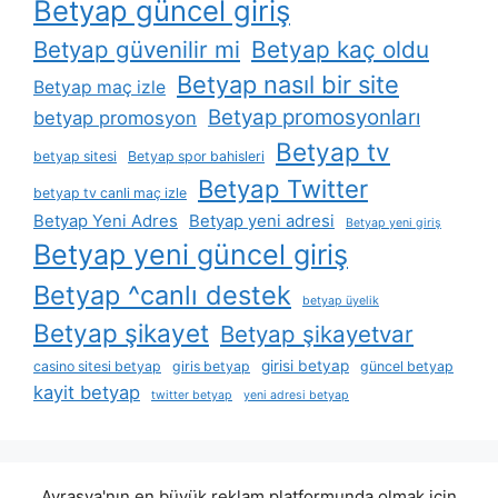
Betyap güncel giriş
Betyap güvenilir mi
Betyap kaç oldu
Betyap nasıl bir site
Betyap maç izle
Betyap promosyonları
betyap promosyon
Betyap tv
betyap sitesi
Betyap spor bahisleri
Betyap Twitter
betyap tv canli maç izle
Betyap Yeni Adres
Betyap yeni adresi
Betyap yeni giriş
Betyap yeni güncel giriş
Betyap ^canlı destek
betyap üyelik
Betyap şikayet
Betyap şikayetvar
girisi betyap
casino sitesi betyap
giris betyap
güncel betyap
kayit betyap
twitter betyap
yeni adresi betyap
Avrasya'nın en büyük reklam platformunda olmak için