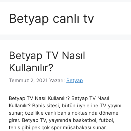
Betyap canlı tv
Betyap TV Nasıl
Kullanılır?
Temmuz 2, 2021
Yazarı:
Betyap
Betyap TV Nasıl Kullanılır? Betyap TV Nasıl
Kullanılır? Bahis sitesi, bütün üyelerine TV yayını
sunar; özellikle canlı bahis noktasında döneme
girer. Betyap TV, yayınında basketbol, futbol,
tenis gibi pek çok spor müsabakası sunar.