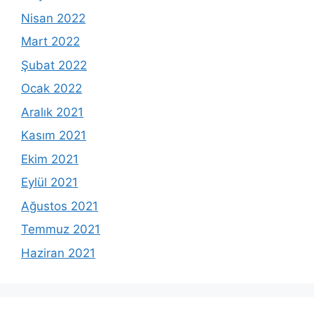
Nisan 2022
Mart 2022
Şubat 2022
Ocak 2022
Aralık 2021
Kasım 2021
Ekim 2021
Eylül 2021
Ağustos 2021
Temmuz 2021
Haziran 2021