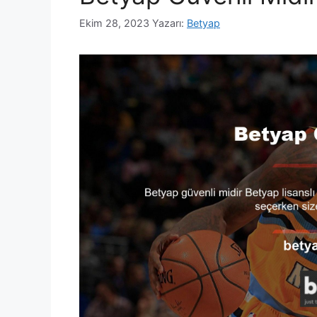
Ekim 28, 2023
Yazarı:
Betyap