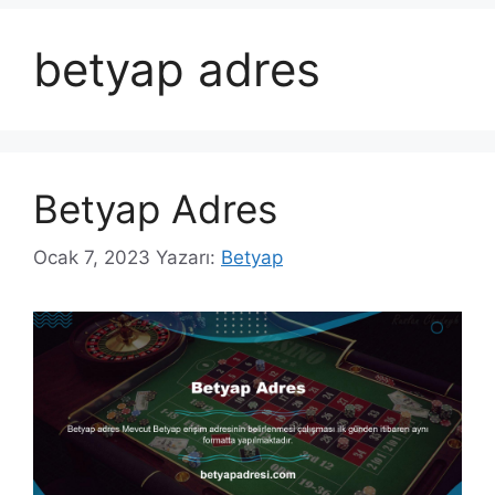
betyap adres
Betyap Adres
Ocak 7, 2023
Yazarı:
Betyap