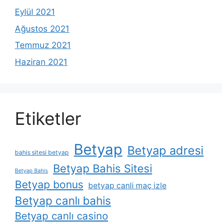
Eylül 2021
Ağustos 2021
Temmuz 2021
Haziran 2021
Etiketler
Betyap
Betyap adresi
bahis sitesi betyap
Betyap Bahis Sitesi
Betyap Bahis
Betyap bonus
betyap canli maç izle
Betyap canlı bahis
Betyap canlı casino