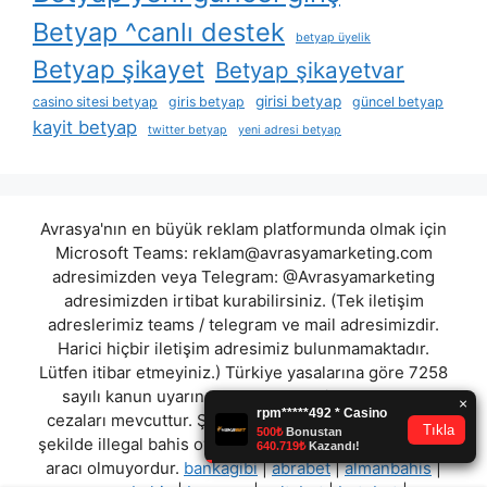
Betyap ^canlı destek
betyap üyelik
Betyap şikayet
Betyap şikayetvar
girisi betyap
casino sitesi betyap
giris betyap
güncel betyap
kayit betyap
twitter betyap
yeni adresi betyap
Avrasya'nın en büyük reklam platformunda olmak için
Microsoft Teams:
reklam@avrasyamarketing.com
adresimizden veya Telegram: @Avrasyamarketing
adresimizden irtibat kurabilirsiniz. (Tek iletişim
adreslerimiz teams / telegram ve mail adresimizdir.
Harici hiçbir iletişim adresimiz bulunmamaktadır.
Lütfen itibar etmeyiniz.) Türkiye yasalarına göre 7258
sayılı kanun uyarınca yasa dışı bahis oynamanın
cezaları mevcuttur. Şu an bulunduğunuz site hiç bir
şekilde illegal bahis oyunları oynatmıyor ve oynamaya
aracı olmuyordur.
bankagibi
|
abrabet
|
almanbahis
|