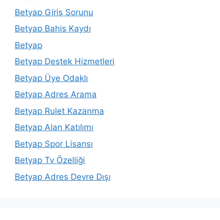
Betyap Giriş Sorunu
Betyap Bahis Kaydı
Betyap
Betyap Destek Hizmetleri
Betyap Üye Odaklı
Betyap Adres Arama
Betyap Rulet Kazanma
Betyap Alan Katılımı
Betyap Spor Lisansı
Betyap Tv Özelliği
Betyap Adres Devre Dışı