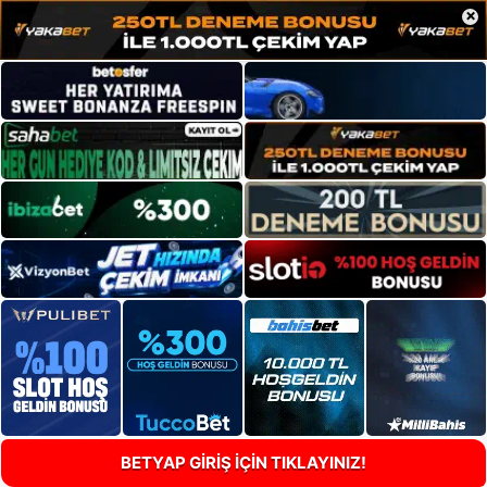
×
BETYAP GİRİŞ İÇİN TIKLAYINIZ!