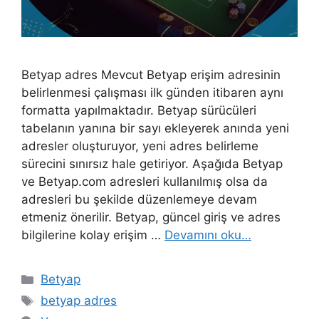
Betyap adres Mevcut Betyap erişim adresinin
belirlenmesi çalışması ilk günden itibaren aynı
formatta yapılmaktadır. Betyap sürücüleri
tabelanın yanına bir sayı ekleyerek anında yeni
adresler oluşturuyor, yeni adres belirleme
sürecini sınırsız hale getiriyor. Aşağıda Betyap
ve Betyap.com adresleri kullanılmış olsa da
adresleri bu şekilde düzenlemeye devam
etmeniz önerilir. Betyap, güncel giriş ve adres
bilgilerine kolay erişim …
Devamını oku…
Kategoriler
Betyap
Etiketler
betyap adres