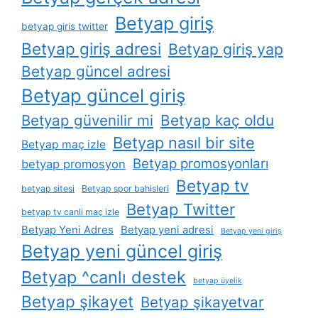
Betyap giriş
betyap giris twitter
Betyap giriş adresi
Betyap giriş yap
Betyap güncel adresi
Betyap güncel giriş
Betyap güvenilir mi
Betyap kaç oldu
Betyap nasıl bir site
Betyap maç izle
Betyap promosyonları
betyap promosyon
Betyap tv
betyap sitesi
Betyap spor bahisleri
Betyap Twitter
betyap tv canli maç izle
Betyap Yeni Adres
Betyap yeni adresi
Betyap yeni giriş
Betyap yeni güncel giriş
Betyap ^canlı destek
betyap üyelik
Betyap şikayet
Betyap şikayetvar