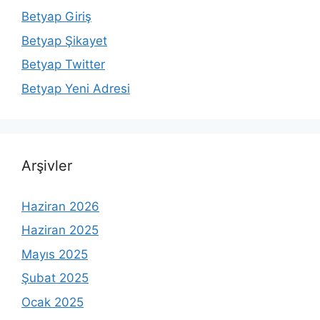
Betyap Giriş
Betyap Şikayet
Betyap Twitter
Betyap Yeni Adresi
Arşivler
Haziran 2026
Haziran 2025
Mayıs 2025
Şubat 2025
Ocak 2025