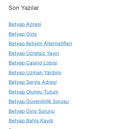
Son Yazılar
Betyap Adresi
Betyap Giriş
Betyap İletişim Alternatifleri
Betyap Ücretsiz Yayın
Betyap Casino Lobisi
Betyap Uzman Yardımı
Betyap Servis Adresi
Betyap Olumlu Tutum
Betyap Güvenilirlik Sorusu
Betyap Giriş Sorunu
Betyap Bahis Kaydı