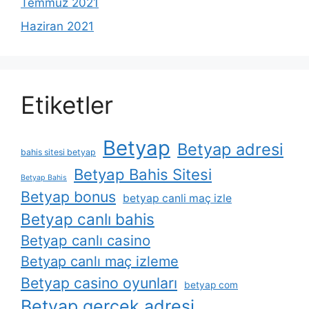
Temmuz 2021
Haziran 2021
Etiketler
Betyap
Betyap adresi
bahis sitesi betyap
Betyap Bahis Sitesi
Betyap Bahis
Betyap bonus
betyap canli maç izle
Betyap canlı bahis
Betyap canlı casino
Betyap canlı maç izleme
Betyap casino oyunları
betyap com
Betyap gerçek adresi