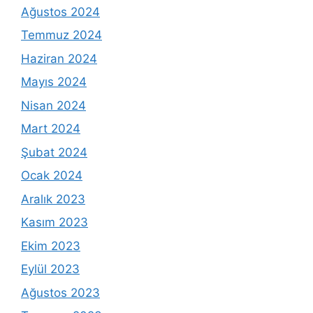
Ağustos 2024
Temmuz 2024
Haziran 2024
Mayıs 2024
Nisan 2024
Mart 2024
Şubat 2024
Ocak 2024
Aralık 2023
Kasım 2023
Ekim 2023
Eylül 2023
Ağustos 2023