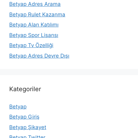
Betyap Adres Arama
Betyap Rulet Kazanma
Betyap Alan Katılımı
Betyap Spor Lisansı
Betyap Tv Özelliği
Betyap Adres Devre Dışı
Kategoriler
Betyap
Betyap Giriş
Betyap Şikayet
Betyap Twitter