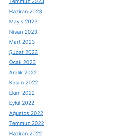
Temmuz 2023
Haziran 2023
Mayıs 2023
Nisan 2023
Mart 2023
Şubat 2023
Ocak 2023
Aralık 2022
Kasım 2022
Ekim 2022
Eylül 2022
Ağustos 2022
Temmuz 2022
Haziran 2022