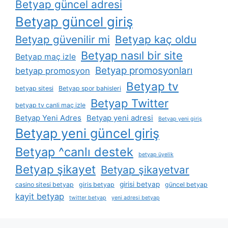
Betyap güncel adresi
Betyap güncel giriş
Betyap güvenilir mi
Betyap kaç oldu
Betyap nasıl bir site
Betyap maç izle
Betyap promosyonları
betyap promosyon
Betyap tv
betyap sitesi
Betyap spor bahisleri
Betyap Twitter
betyap tv canli maç izle
Betyap Yeni Adres
Betyap yeni adresi
Betyap yeni giriş
Betyap yeni güncel giriş
Betyap ^canlı destek
betyap üyelik
Betyap şikayet
Betyap şikayetvar
girisi betyap
casino sitesi betyap
giris betyap
güncel betyap
kayit betyap
twitter betyap
yeni adresi betyap