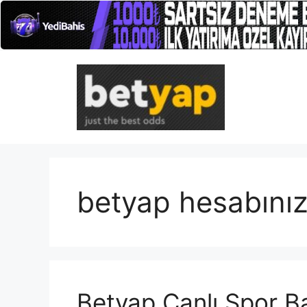
İçeriğe
atla
betyap hesabınız
Betyap Canlı Spor Ba