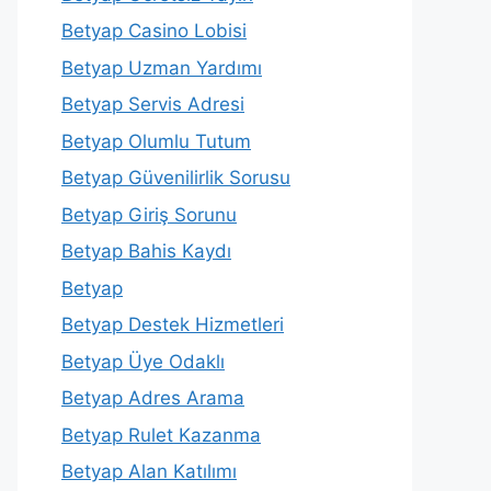
Betyap Casino Lobisi
Betyap Uzman Yardımı
Betyap Servis Adresi
Betyap Olumlu Tutum
Betyap Güvenilirlik Sorusu
Betyap Giriş Sorunu
Betyap Bahis Kaydı
Betyap
Betyap Destek Hizmetleri
Betyap Üye Odaklı
Betyap Adres Arama
Betyap Rulet Kazanma
Betyap Alan Katılımı