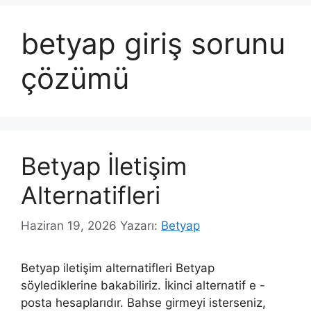
betyap giriş sorunu
çözümü
Betyap İletişim
Alternatifleri
Haziran 19, 2026
Yazarı:
Betyap
Betyap iletişim alternatifleri Betyap
söylediklerine bakabiliriz. İkinci alternatif e -
posta hesaplarıdır. Bahse girmeyi isterseniz,