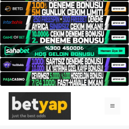
İçeriğe
atla
Menü