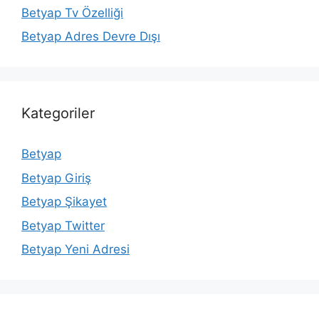
Betyap Tv Özelliği
Betyap Adres Devre Dışı
Kategoriler
Betyap
Betyap Giriş
Betyap Şikayet
Betyap Twitter
Betyap Yeni Adresi