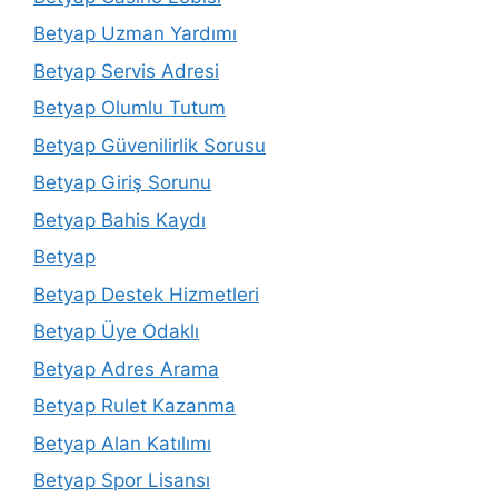
Betyap Uzman Yardımı
Betyap Servis Adresi
Betyap Olumlu Tutum
Betyap Güvenilirlik Sorusu
Betyap Giriş Sorunu
Betyap Bahis Kaydı
Betyap
Betyap Destek Hizmetleri
Betyap Üye Odaklı
Betyap Adres Arama
Betyap Rulet Kazanma
Betyap Alan Katılımı
Betyap Spor Lisansı