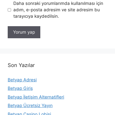
Daha sonraki yorumlarımda kullanılması için
adım, e-posta adresim ve site adresim bu
tarayıcıya kaydedilsin.
Son Yazılar
Betyap Adresi
Betyap Giriş
Betyap İletişim Alternatifleri
Betyap Ücretsiz Yayın
Betyap Casino Lobisi