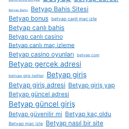
Betyap Bahis Sitesi
Betyap Bahis
Betyap bonus
betyap canli maç izle
Betyap canlı bahis
Betyap canlı casino
Betyap canlı maç izleme
Betyap casino oyunları
betyap com
Betyap gerçek adresi
Betyap giriş
betyap giris twitter
Betyap giriş adresi
Betyap giriş yap
Betyap güncel adresi
Betyap güncel giriş
Betyap güvenilir mi
Betyap kaç oldu
Betyap nasıl bir site
Betyap maç izle