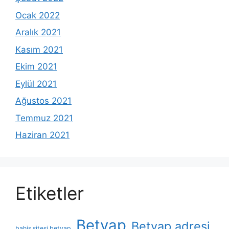
Ocak 2022
Aralık 2021
Kasım 2021
Ekim 2021
Eylül 2021
Ağustos 2021
Temmuz 2021
Haziran 2021
Etiketler
Betyap
Betyap adresi
bahis sitesi betyap