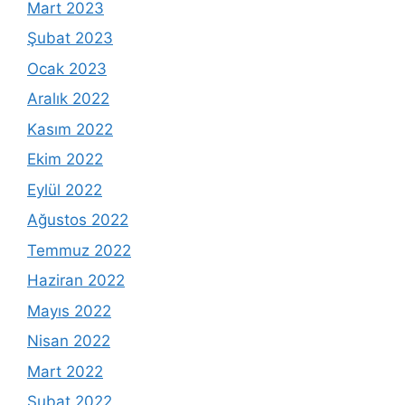
Mart 2023
Şubat 2023
Ocak 2023
Aralık 2022
Kasım 2022
Ekim 2022
Eylül 2022
Ağustos 2022
Temmuz 2022
Haziran 2022
Mayıs 2022
Nisan 2022
Mart 2022
Şubat 2022