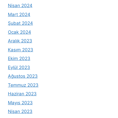
Nisan 2024
Mart 2024
Şubat 2024
Ocak 2024
Aralık 2023
Kasım 2023
Ekim 2023
Eylül 2023
Ağustos 2023
Temmuz 2023
Haziran 2023
Mayıs 2023
Nisan 2023