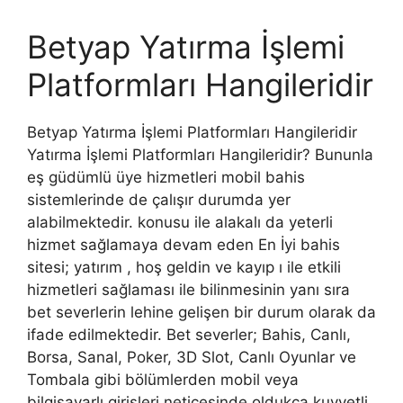
Betyap Yatırma İşlemi
Platformları Hangileridir
Betyap Yatırma İşlemi Platformları Hangileridir
Yatırma İşlemi Platformları Hangileridir? Bununla
eş güdümlü üye hizmetleri mobil bahis
sistemlerinde de çalışır durumda yer
alabilmektedir. konusu ile alakalı da yeterli
hizmet sağlamaya devam eden En İyi bahis
sitesi; yatırım , hoş geldin ve kayıp ı ile etkili
hizmetleri sağlaması ile bilinmesinin yanı sıra
bet severlerin lehine gelişen bir durum olarak da
ifade edilmektedir. Bet severler; Bahis, Canlı,
Borsa, Sanal, Poker, 3D Slot, Canlı Oyunlar ve
Tombala gibi bölümlerden mobil veya
bilgisayarlı girişleri neticesinde oldukça kuvvetli