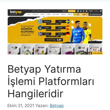
Betyap Yatırma
İşlemi Platformları
Hangileridir
Ekim 21, 2021
Yazarı:
Betyap