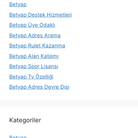
Betyap
Betyap Destek Hizmetleri
Betyap Üye Odaklı
Betyap Adres Arama
Betyap Rulet Kazanma
Betyap Alan Katılımı
Betyap Spor Lisansı
Betyap Tv Özelliği
Betyap Adres Devre Dışı
Kategoriler
Betyap