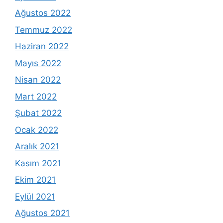
Ağustos 2022
Temmuz 2022
Haziran 2022
Mayıs 2022
Nisan 2022
Mart 2022
Şubat 2022
Ocak 2022
Aralık 2021
Kasım 2021
Ekim 2021
Eylül 2021
Ağustos 2021