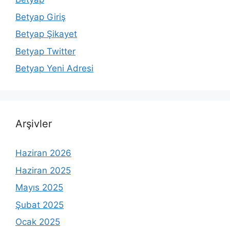
Betyap Giriş
Betyap Şikayet
Betyap Twitter
Betyap Yeni Adresi
Arşivler
Haziran 2026
Haziran 2025
Mayıs 2025
Şubat 2025
Ocak 2025