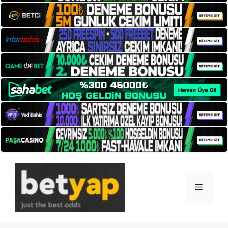
İçeriğe
atla
Menü