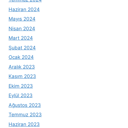
Haziran 2024
Mayıs 2024
Nisan 2024
Mart 2024
Şubat 2024
Ocak 2024
Aralık 2023
Kasım 2023
Ekim 2023
Eylül 2023
Ağustos 2023
Temmuz 2023
Haziran 2023