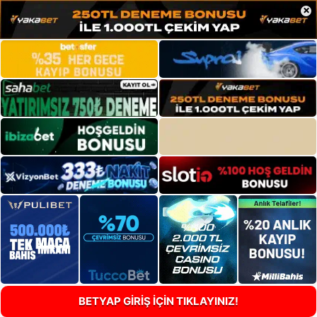
×
BETYAP GİRİŞ İÇİN TIKLAYINIZ!