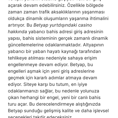
açarak devam edebilirsiniz. Özellikle bölgede
zaman zaman trafik aksaklıklarının yaşanması
oldukça dinamik oluşumların yaşanma ihtimalini
artırıyor. Bu
Betyap yurtdışındaki casino
hakkında
yabancı bahis adresi giriş adresinin
yapısı, bahis sisteminin gerçek zamanlı dinamik
güncellemelerine odaklanmaktadır. Altyapının
yabancı bir yaban hayatı kaynağı tarafından
tehlikeye atılması nedeniyle sahaya erişim
engellenmeye devam ediyor. Betyap, bu
engelleri aşmak için yeni giriş adreslerine
geçmek için kararlı adımlar atmaya devam
ediyor. Siteye karşı bu tutum, en iyiye
odaklanmanızı sağlar, bu nedenle yolunuza
çıkan herhangi bir engel, yeni bir canlı bahis
turu açar. Bu derecelendirmeye alıştığınızda
Betyap sunduğu gelişmiş kalite ve daha işlevsel
seçenekleri takdir edeceksiniz.