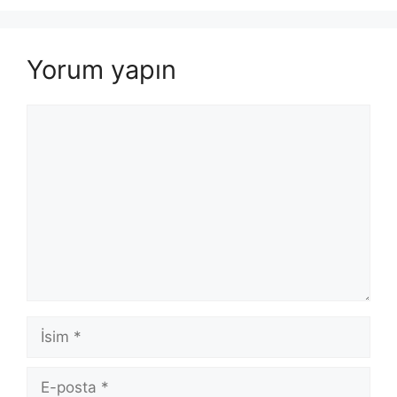
Yorum yapın
Yorum
İsim
E-