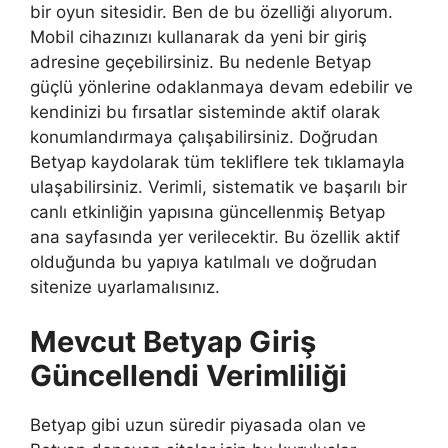
bir oyun sitesidir. Ben de bu özelliği alıyorum.
Mobil cihazınızı kullanarak da yeni bir giriş
adresine geçebilirsiniz. Bu nedenle Betyap
güçlü yönlerine odaklanmaya devam edebilir ve
kendinizi bu fırsatlar sisteminde aktif olarak
konumlandırmaya çalışabilirsiniz. Doğrudan
Betyap kaydolarak tüm tekliflere tek tıklamayla
ulaşabilirsiniz. Verimli, sistematik ve başarılı bir
canlı etkinliğin yapısına güncellenmiş Betyap
ana sayfasında yer verilecektir. Bu özellik aktif
olduğunda bu yapıya katılmalı ve doğrudan
sitenize uyarlamalısınız.
Mevcut Betyap Giriş
Güncellendi Verimliliği
Betyap gibi uzun süredir piyasada olan ve