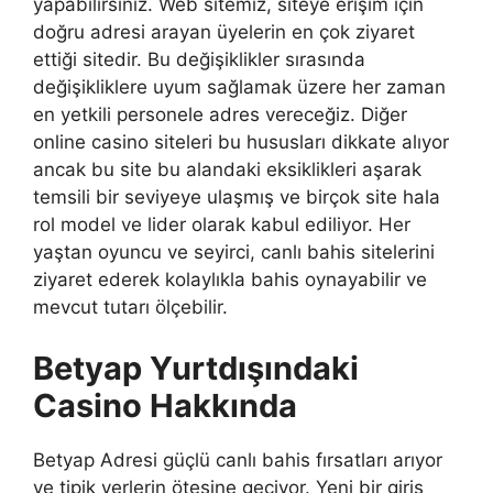
yapabilirsiniz. Web sitemiz, siteye erişim için
doğru adresi arayan üyelerin en çok ziyaret
ettiği sitedir. Bu değişiklikler sırasında
değişikliklere uyum sağlamak üzere her zaman
en yetkili personele adres vereceğiz. Diğer
online casino siteleri bu hususları dikkate alıyor
ancak bu site bu alandaki eksiklikleri aşarak
temsili bir seviyeye ulaşmış ve birçok site hala
rol model ve lider olarak kabul ediliyor. Her
yaştan oyuncu ve seyirci, canlı bahis sitelerini
ziyaret ederek kolaylıkla bahis oynayabilir ve
mevcut tutarı ölçebilir.
Betyap Yurtdışındaki
Casino Hakkında
Betyap Adresi güçlü canlı bahis fırsatları arıyor
ve tipik yerlerin ötesine geçiyor. Yeni bir giriş