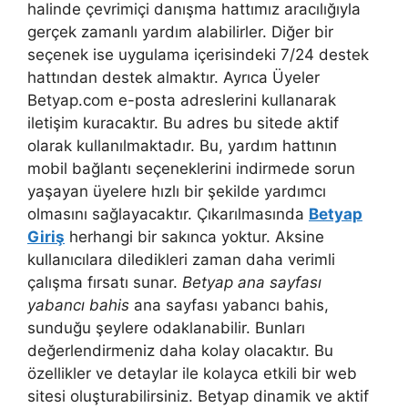
halinde çevrimiçi danışma hattımız aracılığıyla
gerçek zamanlı yardım alabilirler. Diğer bir
seçenek ise uygulama içerisindeki 7/24 destek
hattından destek almaktır. Ayrıca Üyeler
Betyap.com e-posta adreslerini kullanarak
iletişim kuracaktır. Bu adres bu sitede aktif
olarak kullanılmaktadır. Bu, yardım hattının
mobil bağlantı seçeneklerini indirmede sorun
yaşayan üyelere hızlı bir şekilde yardımcı
olmasını sağlayacaktır. Çıkarılmasında
Betyap
Giriş
herhangi bir sakınca yoktur. Aksine
kullanıcılara diledikleri zaman daha verimli
çalışma fırsatı sunar.
Betyap ana sayfası
yabancı bahis
ana sayfası yabancı bahis,
sunduğu şeylere odaklanabilir. Bunları
değerlendirmeniz daha kolay olacaktır. Bu
özellikler ve detaylar ile kolayca etkili bir web
sitesi oluşturabilirsiniz. Betyap dinamik ve aktif