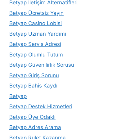
Betyap İletişim Alternatifleri
Betyap Ücretsiz Yayın
Betyap Casino Lobisi
Betyap Uzman Yardımı
Betyap Servis Adresi
Betyap Olumlu Tutum
Betyap Güvenilirlik Sorusu
Betyap Giriş Sorunu
Betyap Bahis Kaydı
Betyap
Betyap Destek Hizmetleri
Betyap Üye Odaklı
Betyap Adres Arama
Betyap Rulet Kazanma