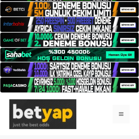
İçeriğe
atla
Menü