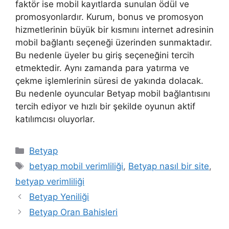
faktör ise mobil kayıtlarda sunulan ödül ve
promosyonlardır. Kurum, bonus ve promosyon
hizmetlerinin büyük bir kısmını internet adresinin
mobil bağlantı seçeneği üzerinden sunmaktadır.
Bu nedenle üyeler bu giriş seçeneğini tercih
etmektedir. Aynı zamanda para yatırma ve
çekme işlemlerinin süresi de yakında dolacak.
Bu nedenle oyuncular Betyap mobil bağlantısını
tercih ediyor ve hızlı bir şekilde oyunun aktif
katılımcısı oluyorlar.
Kategoriler
Betyap
Etiketler
betyap mobil verimliliği
,
Betyap nasıl bir site
,
betyap verimliliği
Betyap Yeniliği
Betyap Oran Bahisleri