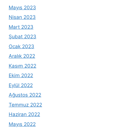
Mayıs 2023
Nisan 2023
Mart 2023
Şubat 2023
Ocak 2023
Aralık 2022
Kasım 2022
Ekim 2022
Eylül 2022
Ağustos 2022
Temmuz 2022
Haziran 2022
Mayıs 2022