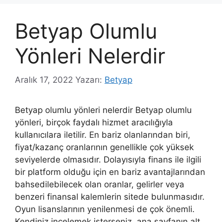
Betyap Olumlu
Yönleri Nelerdir
Aralık 17, 2022
Yazarı:
Betyap
Betyap olumlu yönleri nelerdir Betyap olumlu
yönleri, birçok faydalı hizmet aracılığıyla
kullanıcılara iletilir. En bariz olanlarından biri,
fiyat/kazanç oranlarının genellikle çok yüksek
seviyelerde olmasıdır. Dolayısıyla finans ile ilgili
bir platform olduğu için en bariz avantajlarından
bahsedilebilecek olan oranlar, gelirler veya
benzeri finansal kalemlerin sitede bulunmasıdır.
Oyun lisanslarının yenilenmesi de çok önemli.
Kendiniz incelemek isterseniz, ana sayfanın alt