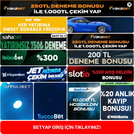
×
BETYAP GİRİŞ İÇİN TIKLAYINIZ!