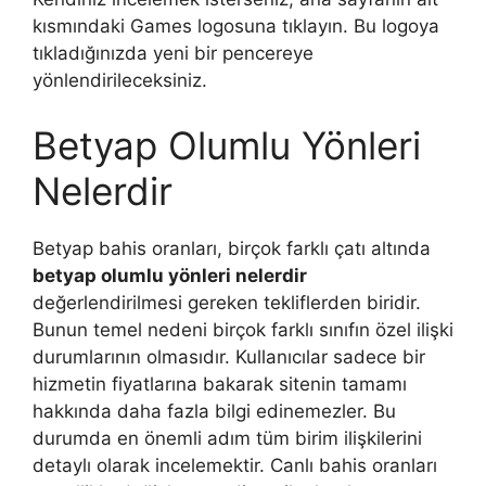
kısmındaki Games logosuna tıklayın. Bu logoya
tıkladığınızda yeni bir pencereye
yönlendirileceksiniz.
Betyap Olumlu Yönleri
Nelerdir
Betyap bahis oranları, birçok farklı çatı altında
betyap olumlu yönleri nelerdir
değerlendirilmesi gereken tekliflerden biridir.
Bunun temel nedeni birçok farklı sınıfın özel ilişki
durumlarının olmasıdır. Kullanıcılar sadece bir
hizmetin fiyatlarına bakarak sitenin tamamı
hakkında daha fazla bilgi edinemezler. Bu
durumda en önemli adım tüm birim ilişkilerini
detaylı olarak incelemektir. Canlı bahis oranları