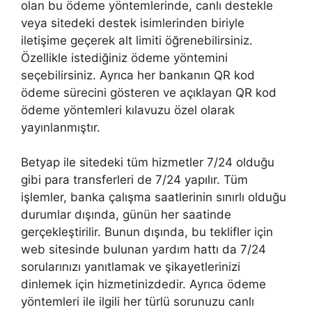
olan bu ödeme yöntemlerinde, canlı destekle
veya sitedeki destek isimlerinden biriyle
iletişime geçerek alt limiti öğrenebilirsiniz.
Özellikle istediğiniz ödeme yöntemini
seçebilirsiniz. Ayrıca her bankanın QR kod
ödeme sürecini gösteren ve açıklayan QR kod
ödeme yöntemleri kılavuzu özel olarak
yayınlanmıştır.
Betyap ile sitedeki tüm hizmetler 7/24 olduğu
gibi para transferleri de 7/24 yapılır. Tüm
işlemler, banka çalışma saatlerinin sınırlı olduğu
durumlar dışında, günün her saatinde
gerçekleştirilir. Bunun dışında, bu teklifler için
web sitesinde bulunan yardım hattı da 7/24
sorularınızı yanıtlamak ve şikayetlerinizi
dinlemek için hizmetinizdedir. Ayrıca ödeme
yöntemleri ile ilgili her türlü sorunuzu canlı