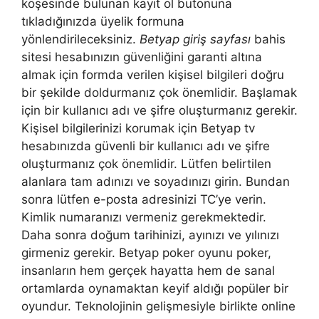
köşesinde bulunan kayıt ol butonuna
tıkladığınızda üyelik formuna
yönlendirileceksiniz.
Betyap giriş sayfası
bahis
sitesi hesabınızın güvenliğini garanti altına
almak için formda verilen kişisel bilgileri doğru
bir şekilde doldurmanız çok önemlidir. Başlamak
için bir kullanıcı adı ve şifre oluşturmanız gerekir.
Kişisel bilgilerinizi korumak için Betyap tv
hesabınızda güvenli bir kullanıcı adı ve şifre
oluşturmanız çok önemlidir. Lütfen belirtilen
alanlara tam adınızı ve soyadınızı girin. Bundan
sonra lütfen e-posta adresinizi TC’ye verin.
Kimlik numaranızı vermeniz gerekmektedir.
Daha sonra doğum tarihinizi, ayınızı ve yılınızı
girmeniz gerekir. Betyap poker oyunu poker,
insanların hem gerçek hayatta hem de sanal
ortamlarda oynamaktan keyif aldığı popüler bir
oyundur. Teknolojinin gelişmesiyle birlikte online