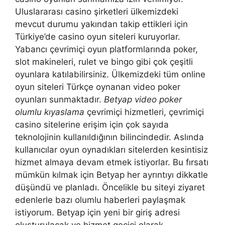
Uluslararası casino şirketleri ülkemizdeki
mevcut durumu yakından takip ettikleri için
Türkiye’de casino oyun siteleri kuruyorlar.
Yabancı çevrimiçi oyun platformlarında poker,
slot makineleri, rulet ve bingo gibi çok çeşitli
oyunlara katılabilirsiniz. Ülkemizdeki tüm online
oyun siteleri Türkçe oynanan video poker
oyunları sunmaktadır.
Betyap video poker
olumlu kıyaslama
çevrimiçi hizmetleri, çevrimiçi
casino sitelerine erişim için çok sayıda
teknolojinin kullanıldığının bilincindedir. Aslında
kullanıcılar oyun oynadıkları sitelerden kesintisiz
hizmet almaya devam etmek istiyorlar. Bu fırsatı
mümkün kılmak için Betyap her ayrıntıyı dikkatle
düşündü ve planladı. Öncelikle bu siteyi ziyaret
edenlerle bazı olumlu haberleri paylaşmak
istiyorum. Betyap için yeni bir giriş adresi
oluşturulacak ve hizmet geçici olarak