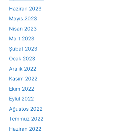
Haziran 2023
Mayıs 2023
Nisan 2023
Mart 2023
Şubat 2023
Ocak 2023
Aralık 2022
Kasım 2022
Ekim 2022
Eylül 2022
Ağustos 2022
Temmuz 2022
Haziran 2022