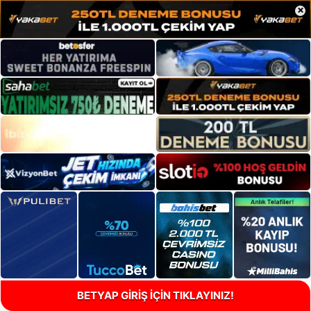
×
BETYAP GİRİŞ İÇİN TIKLAYINIZ!