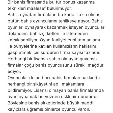
Bir bahis firmasında bu tür bonus kazanma
teknikleri maalesef bulunmuyor.
Bahis oynatan firmaların bu kadar fazla olması
bütün bahis oyuncularını tehlikeye atıyor. Bahis
oyunları oynayarak kazanmak isteyen oyuncular
dolandırıcı bahis şirketleri ile istemeden
karşılaşabiliyor. Oyun faaliyetlerini tam anlamı
ile bünyelerine katılan kullanıcıların haklarını
gasp etmek için sürdüren firma sayısı fazladır.
Herhangi bir lisansa sahip olmayan güvensiz
firmalar çoğu bahis oyuncusunu sürekli mağdur
ediyor.
Oyuncular dolandırıcı bahis firmaları hakkında
herhangi bir şikâyetini adli makamlara
bildiremiyor. Lisansı olmayan bahis firmalarında
oyun oynamak bu yüzden riskli bir durumdur.
Böylesine bahis şirketlerinde büyük maddi
kayıplara uğramış binlerce oyuncu vardır.