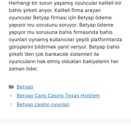
Herhangi bir sorun yaşamış oyuncular kaliteli bir
bahis şirketi arıyor. Kaliteli firma arayan
oyuncular Betyap firması için Betyap ödeme
yapıyor mu sorusunu soruyor. Betyap ödeme
yapıyor mu sorusuna bahis firmasında bahis
oyunları oynamış kullanıcılar çeşitli platformlarda
görüşlerini bildirmek yanıt veriyor. Betyap bahis
şirketi ’den çok bankacılık sistemleri ile
oyuncuların hak etmiş oldukları bakiyelerini her
zaman öder.
Kategoriler
Betyap
Betyap Canlı Casino Texas Hold’em
Betyap casino oyunları