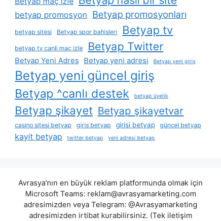
Betyap maç izle
Betyap promosyonları
betyap promosyon
Betyap tv
betyap sitesi
Betyap spor bahisleri
Betyap Twitter
betyap tv canli maç izle
Betyap Yeni Adres
Betyap yeni adresi
Betyap yeni giriş
Betyap yeni güncel giriş
Betyap ^canlı destek
betyap üyelik
Betyap şikayet
Betyap şikayetvar
girisi betyap
casino sitesi betyap
giris betyap
güncel betyap
kayit betyap
twitter betyap
yeni adresi betyap
Avrasya'nın en büyük reklam platformunda olmak için
Microsoft Teams:
reklam@avrasyamarketing.com
adresimizden veya Telegram: @Avrasyamarketing
adresimizden irtibat kurabilirsiniz. (Tek iletişim