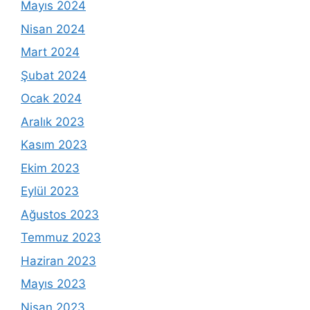
Mayıs 2024
Nisan 2024
Mart 2024
Şubat 2024
Ocak 2024
Aralık 2023
Kasım 2023
Ekim 2023
Eylül 2023
Ağustos 2023
Temmuz 2023
Haziran 2023
Mayıs 2023
Nisan 2023