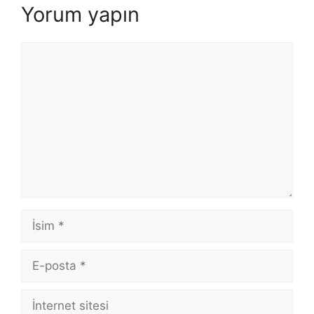
Yorum yapın
Yorum
İsim
E-
posta
İnternet