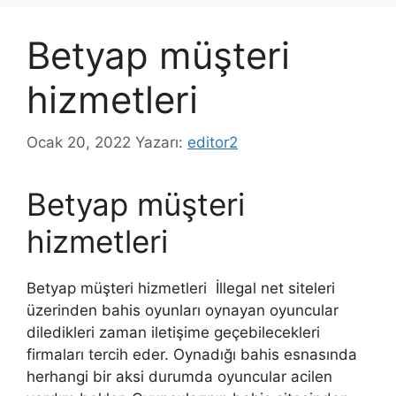
Betyap müşteri
hizmetleri
Ocak 20, 2022
Yazarı:
editor2
Betyap müşteri
hizmetleri
Betyap müşteri hizmetleri İllegal net siteleri
üzerinden bahis oyunları oynayan oyuncular
diledikleri zaman iletişime geçebilecekleri
firmaları tercih eder. Oynadığı bahis esnasında
herhangi bir aksi durumda oyuncular acilen