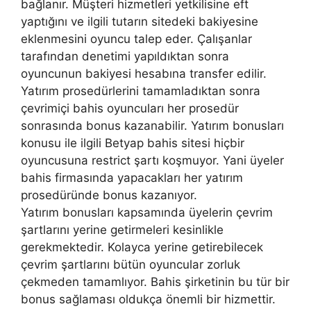
bağlanır. Müşteri hizmetleri yetkilisine eft
yaptığını ve ilgili tutarın sitedeki bakiyesine
eklenmesini oyuncu talep eder. Çalışanlar
tarafından denetimi yapıldıktan sonra
oyuncunun bakiyesi hesabına transfer edilir.
Yatırım prosedürlerini tamamladıktan sonra
çevrimiçi bahis oyuncuları her prosedür
sonrasında bonus kazanabilir. Yatırım bonusları
konusu ile ilgili Betyap bahis sitesi hiçbir
oyuncusuna restrict şartı koşmuyor. Yani üyeler
bahis firmasında yapacakları her yatırım
prosedüründe bonus kazanıyor.
Yatırım bonusları kapsamında üyelerin çevrim
şartlarını yerine getirmeleri kesinlikle
gerekmektedir. Kolayca yerine getirebilecek
çevrim şartlarını bütün oyuncular zorluk
çekmeden tamamlıyor. Bahis şirketinin bu tür bir
bonus sağlaması oldukça önemli bir hizmettir.