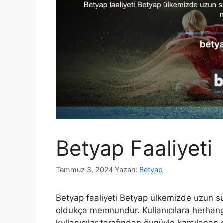
Betyap Faaliyeti
Temmuz 3, 2024
Yazarı:
Betyap
Betyap faaliyeti Betyap ülkemizde uzun sür
oldukça memnundur. Kullanıcılara herhang
kullanıcılar tarafından övgüyle karşılanan