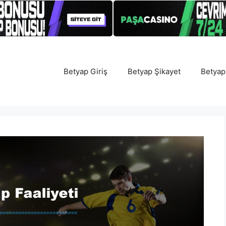
Betyap Giriş
Betyap Şikayet
Betyap