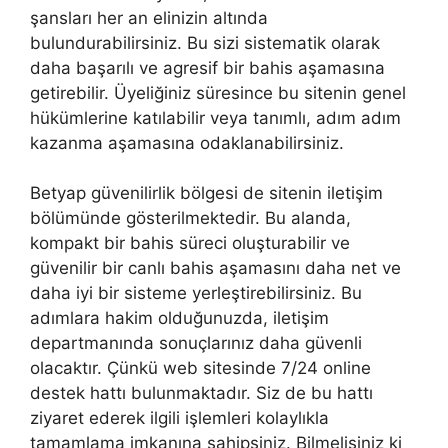
şansları her an elinizin altında
bulundurabilirsiniz. Bu sizi sistematik olarak
daha başarılı ve agresif bir bahis aşamasına
getirebilir. Üyeliğiniz süresince bu sitenin genel
hükümlerine katılabilir veya tanımlı, adım adım
kazanma aşamasına odaklanabilirsiniz.
Betyap güvenilirlik bölgesi de sitenin iletişim
bölümünde gösterilmektedir. Bu alanda,
kompakt bir bahis süreci oluşturabilir ve
güvenilir bir canlı bahis aşamasını daha net ve
daha iyi bir sisteme yerleştirebilirsiniz. Bu
adımlara hakim olduğunuzda, iletişim
departmanında sonuçlarınız daha güvenli
olacaktır. Çünkü web sitesinde 7/24 online
destek hattı bulunmaktadır. Siz de bu hattı
ziyaret ederek ilgili işlemleri kolaylıkla
tamamlama imkanına sahipsiniz. Bilmelisiniz ki