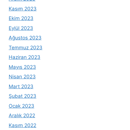
Kasım 2023
Ekim 2023
Eylül 2023
Ağustos 2023
Temmuz 2023
Haziran 2023
Mayıs 2023
Nisan 2023
Mart 2023
Şubat 2023
Ocak 2023
Aralık 2022
Kasım 2022