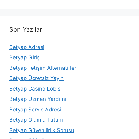
Son Yazılar
Betyap Adresi
Betyap Giriş
Betyap İletişim Alternatifleri
Betyap Ücretsiz Yayın
Betyap Casino Lobisi
Betyap Uzman Yardımı
Betyap Servis Adresi
Betyap Olumlu Tutum
Betyap Güvenilirlik Sorusu