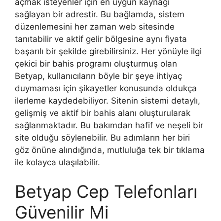
açmak isteyenler için en uygun kaynağı
sağlayan bir adrestir. Bu bağlamda, sistem
düzenlemesini her zaman web sitesinde
tanıtabilir ve aktif gelir bölgesine aynı fiyata
başarılı bir şekilde girebilirsiniz. Her yönüyle ilgi
çekici bir bahis programı oluşturmuş olan
Betyap, kullanıcıların böyle bir şeye ihtiyaç
duymaması için şikayetler konusunda oldukça
ilerleme kaydedebiliyor. Sitenin sistemi detaylı,
gelişmiş ve aktif bir bahis alanı oluşturularak
sağlanmaktadır. Bu bakımdan hafif ve neşeli bir
site olduğu söylenebilir. Bu adımların her biri
göz önüne alındığında, mutluluğa tek bir tıklama
ile kolayca ulaşılabilir.
Betyap Cep Telefonları
Güvenilir Mi