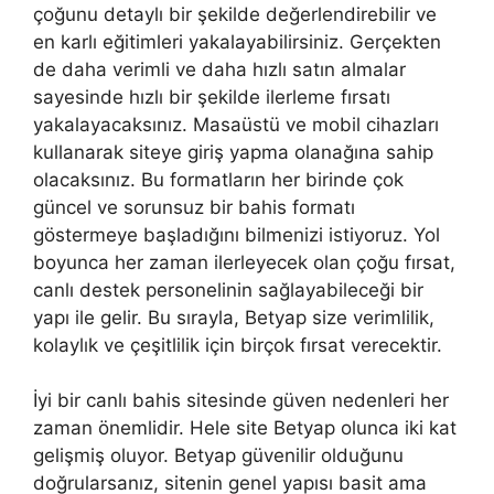
çoğunu detaylı bir şekilde değerlendirebilir ve
en karlı eğitimleri yakalayabilirsiniz. Gerçekten
de daha verimli ve daha hızlı satın almalar
sayesinde hızlı bir şekilde ilerleme fırsatı
yakalayacaksınız. Masaüstü ve mobil cihazları
kullanarak siteye giriş yapma olanağına sahip
olacaksınız. Bu formatların her birinde çok
güncel ve sorunsuz bir bahis formatı
göstermeye başladığını bilmenizi istiyoruz. Yol
boyunca her zaman ilerleyecek olan çoğu fırsat,
canlı destek personelinin sağlayabileceği bir
yapı ile gelir. Bu sırayla, Betyap size verimlilik,
kolaylık ve çeşitlilik için birçok fırsat verecektir.
İyi bir canlı bahis sitesinde güven nedenleri her
zaman önemlidir. Hele site Betyap olunca iki kat
gelişmiş oluyor. Betyap güvenilir olduğunu
doğrularsanız, sitenin genel yapısı basit ama