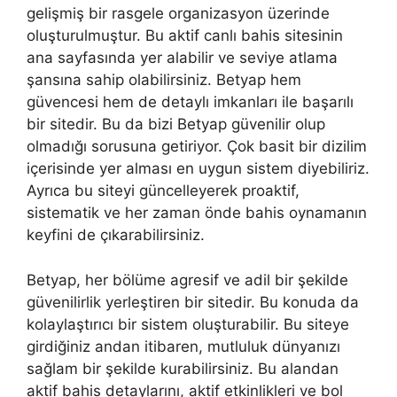
gelişmiş bir rasgele organizasyon üzerinde
oluşturulmuştur. Bu aktif canlı bahis sitesinin
ana sayfasında yer alabilir ve seviye atlama
şansına sahip olabilirsiniz. Betyap hem
güvencesi hem de detaylı imkanları ile başarılı
bir sitedir. Bu da bizi Betyap güvenilir olup
olmadığı sorusuna getiriyor. Çok basit bir dizilim
içerisinde yer alması en uygun sistem diyebiliriz.
Ayrıca bu siteyi güncelleyerek proaktif,
sistematik ve her zaman önde bahis oynamanın
keyfini de çıkarabilirsiniz.
Betyap, her bölüme agresif ve adil bir şekilde
güvenilirlik yerleştiren bir sitedir. Bu konuda da
kolaylaştırıcı bir sistem oluşturabilir. Bu siteye
girdiğiniz andan itibaren, mutluluk dünyanızı
sağlam bir şekilde kurabilirsiniz. Bu alandan
aktif bahis detaylarını, aktif etkinlikleri ve bol