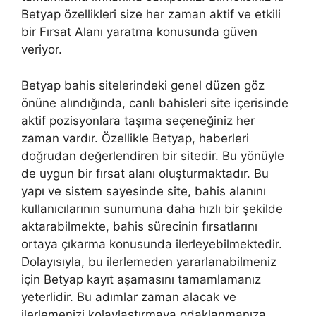
Betyap özellikleri size her zaman aktif ve etkili
bir Fırsat Alanı yaratma konusunda güven
veriyor.
Betyap bahis sitelerindeki genel düzen göz
önüne alındığında, canlı bahisleri site içerisinde
aktif pozisyonlara taşıma seçeneğiniz her
zaman vardır. Özellikle Betyap, haberleri
doğrudan değerlendiren bir sitedir. Bu yönüyle
de uygun bir fırsat alanı oluşturmaktadır. Bu
yapı ve sistem sayesinde site, bahis alanını
kullanıcılarının sunumuna daha hızlı bir şekilde
aktarabilmekte, bahis sürecinin fırsatlarını
ortaya çıkarma konusunda ilerleyebilmektedir.
Dolayısıyla, bu ilerlemeden yararlanabilmeniz
için Betyap kayıt aşamasını tamamlamanız
yeterlidir. Bu adımlar zaman alacak ve
ilerlemenizi kolaylaştırmaya odaklanmanıza