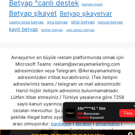
Betyap ^canlı destek
betyap üyelik
Betyap şikayet
Betyap şikayetvar
girisi betyap
casino sitesi betyap
giris betyap
güncel betyap
kayit betyap
twitter betyap
yeni adresi betyap
Avrasya'nın en büyük reklam platformunda olmak için
Microsoft Teams:
reklam@avrasyamarketing.com
adresimizden veya Telegram: @Avrasyamarketing
adresimizden irtibat kurabilirsiniz. (Tek iletişim
adreslerimiz teams / telegram ve mail adresimizdir.
Harici hiçbir iletişim adresimiz bulunmamaktadır.
Lütfen itibar etmeyiniz.) Türkiye yasalarına göre 7258
sayılı kanun uyarınca yasa dışı bahis oynamanın
cezaları mevcuttur. Şu an bulunduğunuz site hiç bir
şekilde illegal bahis oyunları oynatmıyor ve oynamaya
aracı olmuyordur.
bankagibi
|
abrabet
|
almanbahis
|
mevzubahis
|
beypara
|
yaltabet
|
betebet
|
×