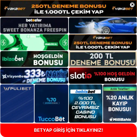
×
BETYAP GİRİŞ İÇİN TIKLAYINIZ!