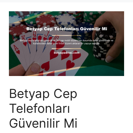
Betyap Cep
Telefonları
Güvenilir Mi